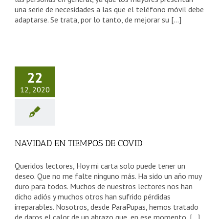
una serie de necesidades a las que el teléfono móvil debe
adaptarse. Se trata, por lo tanto, de mejorar su [...]
IDAD EN
EMPOS DE
22
COVID
12, 2020
sejos Tercera Edad
NAVIDAD EN TIEMPOS DE COVID
Queridos lectores, Hoy mi carta solo puede tener un
deseo. Que no me falte ninguno más. Ha sido un año muy
duro para todos. Muchos de nuestros lectores nos han
dicho adiós y muchos otros han sufrido pérdidas
irreparables. Nosotros, desde ParaPupas, hemos tratado
de daros el calor de un abrazo que, en ese momento, [...]