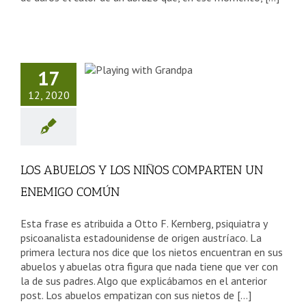
 ABUELOS
OS NIÑOS
17
MPARTEN
12, 2020
ENEMIGO
COMÚN
sejos Tercera Edad
LOS ABUELOS Y LOS NIÑOS COMPARTEN UN
ENEMIGO COMÚN
Esta frase es atribuida a Otto F. Kernberg, psiquiatra y
psicoanalista estadounidense de origen austríaco. La
primera lectura nos dice que los nietos encuentran en sus
abuelos y abuelas otra figura que nada tiene que ver con
la de sus padres. Algo que explicábamos en el anterior
post. Los abuelos empatizan con sus nietos de [...]