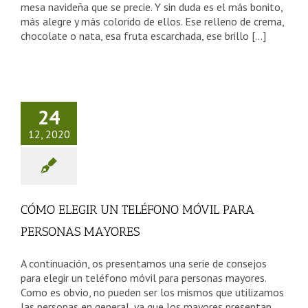
mesa navideña que se precie. Y sin duda es el más bonito,
más alegre y más colorido de ellos. Ese relleno de crema,
chocolate o nata, esa fruta escarchada, ese brillo [...]
O ELEGIR
TELÉFONO
IL PARA
24
RSONAS
12, 2020
AYORES
sejos Tercera Edad
CÓMO ELEGIR UN TELÉFONO MÓVIL PARA
PERSONAS MAYORES
A continuación, os presentamos una serie de consejos
para elegir un teléfono móvil para personas mayores.
Como es obvio, no pueden ser los mismos que utilizamos
las personas en general, ya que los mayores presentan