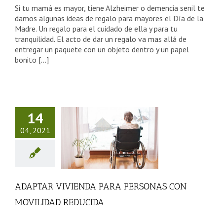
Si tu mamá es mayor, tiene Alzheimer o demencia senil te
damos algunas ideas de regalo para mayores el Día de la
Madre. Un regalo para el cuidado de ella y para tu
tranquilidad. El acto de dar un regalo va mas allá de
entregar un paquete con un objeto dentro y un papel
bonito [...]
DAPTAR
VIENDA
14
PARA
04, 2021
RSONAS
CON
VILIDAD
ADAPTAR VIVIENDA PARA PERSONAS CON
DUCIDA
MOVILIDAD REDUCIDA
sejos Tercera Edad
categorized