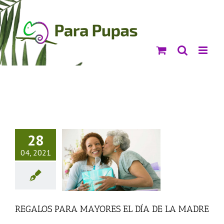
Saltar
al
contenido
LOS PARA
28
ORES EL
04, 2021
A DE LA
MADRE
sejos Tercera Edad
REGALOS PARA MAYORES EL DÍA DE LA MADRE
categorized