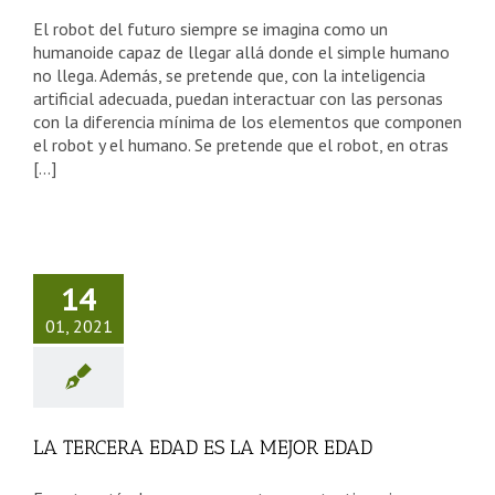
El robot del futuro siempre se imagina como un
humanoide capaz de llegar allá donde el simple humano
no llega. Además, se pretende que, con la inteligencia
artificial adecuada, puedan interactuar con las personas
con la diferencia mínima de los elementos que componen
el robot y el humano. Se pretende que el robot, en otras
[...]
 TERCERA
AD ES LA
14
JOR EDAD
01, 2021
sejos Tercera Edad
LA TERCERA EDAD ES LA MEJOR EDAD