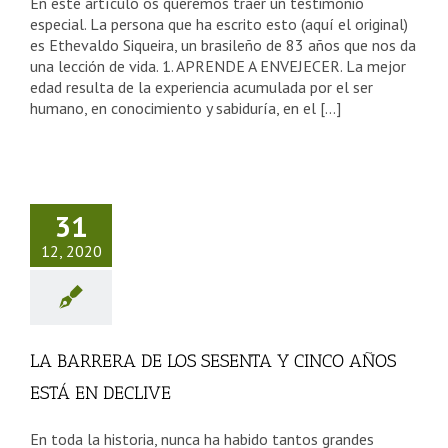
En este artículo os queremos traer un testimonio
especial. La persona que ha escrito esto (aquí el original)
es Ethevaldo Siqueira, un brasileño de 83 años que nos da
una lección de vida. 1. APRENDE A ENVEJECER. La mejor
edad resulta de la experiencia acumulada por el ser
humano, en conocimiento y sabiduría, en el [...]
BARRERA
DE LOS
SENTA Y
31
CO AÑOS
12, 2020
STÁ EN
ECLIVE
sejos Tercera Edad
LA BARRERA DE LOS SESENTA Y CINCO AÑOS
ESTÁ EN DECLIVE
En toda la historia, nunca ha habido tantos grandes