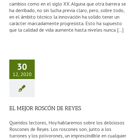
cambios como en el siglo XX. Alguna que otra barrera se
ha derribado, no sin lucha previa claro, pero, sobre todo,
en el ámbito técnico la innovación ha solido tener un
carácter marcadamente progresista. Esto ha supuesto
que la calidad de vida aumente hasta niveles nunca [...]
L MEJOR
SCÓN DE
30
REYES
12, 2020
sejos Tercera Edad
EL MEJOR ROSCÓN DE REYES
Queridos lectores, Hoy hablaremos sobre los deliciosos
Roscones de Reyes. Los roscones son, junto a los
turrones y los polvorones, un imprescindible en cualquier