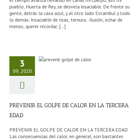
el tiempo avanza nevando en canas mi cuerpo, allí mi
pueblo, Huerta de Rey, se desvela insaciable. De frente su
gente, detrás la casa azul, y al otro lado Estambul y todo
lo demás. Insaciable de risas, ternura, ilusión, echar de
menos, querer recordar, [...]
VENIR EL
OLPE DE
3
OR EN LA
09, 2020
CERA EDAD
sejos Tercera Edad
PREVENIR EL GOLPE DE CALOR EN LA TERCERA
EDAD
PREVENIR EL GOLPE DE CALOR EN LA TERCERA EDAD
Las consecuencias del calor, en general, son bastantes