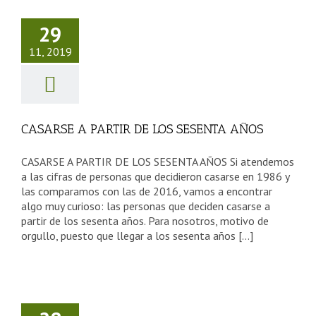
SARSE A
IR DE LOS
29
NTA AÑOS
11, 2019
sejos Tercera Edad
CASARSE A PARTIR DE LOS SESENTA AÑOS
CASARSE A PARTIR DE LOS SESENTA AÑOS Si atendemos
a las cifras de personas que decidieron casarse en 1986 y
las comparamos con las de 2016, vamos a encontrar
algo muy curioso: las personas que deciden casarse a
partir de los sesenta años. Para nosotros, motivo de
orgullo, puesto que llegar a los sesenta años [...]
SAN
BASTIÁN:
IUDAD