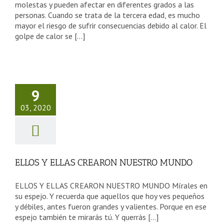
molestas y pueden afectar en diferentes grados a las
personas. Cuando se trata de la tercera edad, es mucho
mayor el riesgo de sufrir consecuencias debido al calor. El
golpe de calor se [...]
S Y ELLAS
REARON
9
UESTRO
03, 2020
MUNDO
sejos Tercera Edad
ELLOS Y ELLAS CREARON NUESTRO MUNDO
ELLOS Y ELLAS CREARON NUESTRO MUNDO Mírales en
su espejo. Y recuerda que aquellos que hoy ves pequeños
y débiles, antes fueron grandes y valientes. Porque en ese
espejo también te mirarás tú. Y querrás [...]