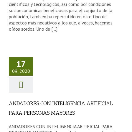
científicos y tecnológicos, así como por condiciones
socioeconómicas beneficiosas para el conjunto de la
población, también ha repercutido en otro tipo de
aspectos más negativos a los que, a veces, hacemos
oídos sordos. Uno de [...]
DADORES
CON
ELIGENCIA
TIFICIAL
17
PARA
09, 2020
RSONAS
AYORES
sejos Tercera Edad
ANDADORES CON INTELIGENCIA ARTIFICIAL
PARA PERSONAS MAYORES
ANDADORES CON INTELIGENCIA ARTIFICIAL PARA