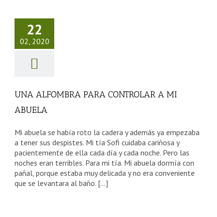
FOMBRA
PARA
22
TROLAR A
02, 2020
 ABUELA
sejos Tercera Edad
UNA ALFOMBRA PARA CONTROLAR A MI
ABUELA
Mi abuela se había roto la cadera y además ya empezaba
a tener sus despistes. Mi tía Sofi cuidaba cariñosa y
pacientemente de ella cada día y cada noche. Pero las
noches eran terribles. Para mi tía. Mi abuela dormía con
pañal, porque estaba muy delicada y no era conveniente
que se levantara al baño. [...]