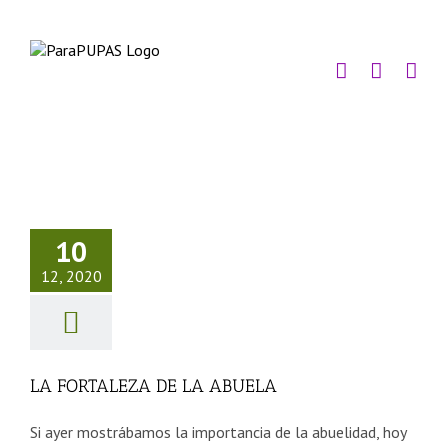
Saltar
al
contenido
FORTALEZA
10
LA ABUELA
12, 2020
sejos Tercera Edad
LA FORTALEZA DE LA ABUELA
Si ayer mostrábamos la importancia de la abuelidad, hoy