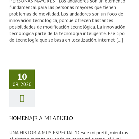
PERSONAS MAYORES Los andadores son un elemento
fundamental para las personas mayores que tienen
problemas de movilidad. Los andadores son un foco de
innovación tecnológica, porque ofrecen bastantes
posibilidades de modificación tecnológica. La innovación
tecnológica parte de la tecnología inteligente. Ese tipo
de tecnología que se basa en localización, internet [...]
ENAJE A
10
 ABUELO
09, 2020
sejos Tercera Edad
HOMENAJE A MI ABUELO
UNA HISTORIA MUY ESPECIAL "Desde mi pretil, mientras