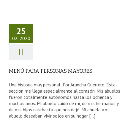
NÚ PARA
RSONAS
25
AYORES
02, 2020
sejos Tercera Edad
MENÚ PARA PERSONAS MAYORES
Una historia muy personal: Por Arancha Guerrero. Esta
sección me llega especialmente al corazón. Mis abuelos
fueron totalmente autónomos hasta los ochenta y
muchos años. Mi abuelo cuidó de mi, de mis hermanos y
de mis hijos casi hasta que nos dejó. Mi abuela y mi
abuelo deseaban vivir solos en su hogar [...]
UNA