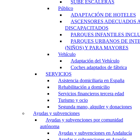
SUBE ESCALERAS
Público
ADAPTACIÓN DE HOTELES
ASCENSORES ADECUADOS 
DISCAPACITADOS
PARQUES INFANTILES INCL
PARQUES URBANOS DE INT
(NIÑOS) Y PARA MAYORES
Vehículo
Adaptación del Vehículo
Coches adaptados de fábrica
SERVICIOS
Asistencia domiciliaria en España
Rehabilitación a domicilio
Servicios financieros tercera edad
Turismo y ocio
Segunda mano, alquiler y donaciones
Ayudas y subvenciones
Ayudas y subvenciones por comunidad
autónoma
Ayudas y subvenciones en Andalucía
Ayudas y subvenciones en Aragón