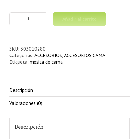
Añadir al carrito
Mesita
de
Cama
Plegable
y
SKU:
303010280
Abatible
Categorías:
ACCESORIOS
,
ACCESORIOS CAMA
cantidad
Etiqueta:
mesita de cama
Descripción
Valoraciones (0)
Descripción