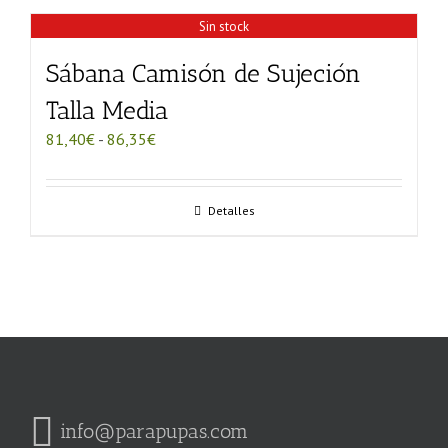
59,40€
Sin stock
Sábana Camisón de Sujeción
Talla Media
Rango
81,40
€
-
86,35
€
de
precios:
desde
Detalles
81,40€
hasta
86,35€
info@parapupas.com