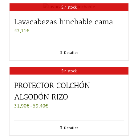
Sin stock
Lavacabezas hinchable cama
42,11
€
Detalles
Sin stock
PROTECTOR COLCHÓN
ALGODÓN RIZO
Rango
31,90
€
-
59,40
€
de
precios:
desde
Detalles
31,90€
hasta