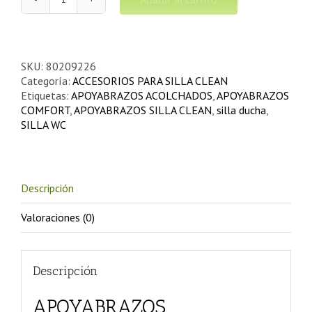
APOYABRAZOS
ACOLCHADOS
COMFORT
PARA
SILLA
SKU:
80209226
DUCHA
Categoría:
ACCESORIOS PARA SILLA CLEAN
ETAC
Etiquetas:
APOYABRAZOS ACOLCHADOS
,
APOYABRAZOS
CLEAN
COMFORT
,
APOYABRAZOS SILLA CLEAN
,
silla ducha
,
cantidad
SILLA WC
Descripción
Valoraciones (0)
Descripción
APOYABRAZOS