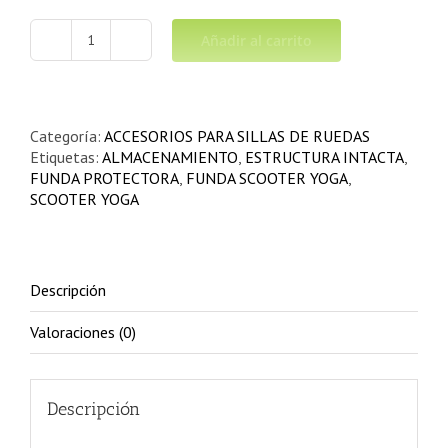
Añadir al carrito
FUNDA
PROTECTORA
SCOOTER
YOGA
cantidad
Categoría:
ACCESORIOS PARA SILLAS DE RUEDAS
Etiquetas:
ALMACENAMIENTO
,
ESTRUCTURA INTACTA
,
FUNDA PROTECTORA
,
FUNDA SCOOTER YOGA
,
SCOOTER YOGA
Descripción
Valoraciones (0)
Descripción