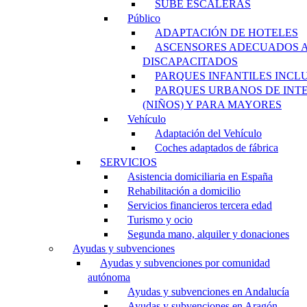
SUBE ESCALERAS
Público
ADAPTACIÓN DE HOTELES
ASCENSORES ADECUADOS 
DISCAPACITADOS
PARQUES INFANTILES INCL
PARQUES URBANOS DE INT
(NIÑOS) Y PARA MAYORES
Vehículo
Adaptación del Vehículo
Coches adaptados de fábrica
SERVICIOS
Asistencia domiciliaria en España
Rehabilitación a domicilio
Servicios financieros tercera edad
Turismo y ocio
Segunda mano, alquiler y donaciones
Ayudas y subvenciones
Ayudas y subvenciones por comunidad
autónoma
Ayudas y subvenciones en Andalucía
Ayudas y subvenciones en Aragón