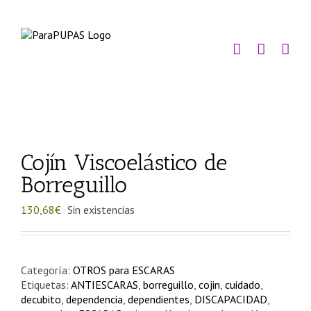
Saltar
al
contenido
Cojín Viscoelástico de
Borreguillo
130,68
€
Sin existencias
Categoría:
OTROS para ESCARAS
Etiquetas:
ANTIESCARAS
,
borreguillo
,
cojin
,
cuidado
,
decubito
,
dependencia
,
dependientes
,
DISCAPACIDAD
,