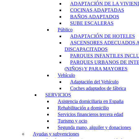
ADAPTACIÓN DE LA VIVIEN
COCINAS ADAPTADAS
BAÑOS ADAPTADOS
SUBE ESCALERAS
Público
ADAPTACIÓN DE HOTELES
ASCENSORES ADECUADOS 
DISCAPACITADOS
PARQUES INFANTILES INCL
PARQUES URBANOS DE INT
(NIÑOS) Y PARA MAYORES
Vehículo
Adaptación del Vehículo
Coches adaptados de fábrica
SERVICIOS
Asistencia domiciliaria en España
Rehabilitación a domicilio
Servicios financieros tercera edad
Turismo y ocio
Segunda mano, alquiler y donaciones
Ayudas y subvenciones