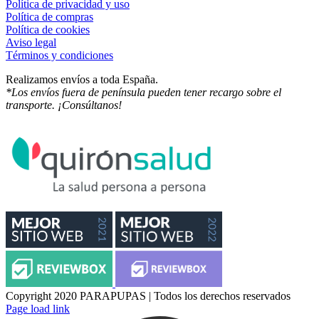
Política de privacidad y uso
Política de compras
Política de cookies
Aviso legal
Términos y condiciones
Realizamos envíos a toda España.
*Los envíos fuera de península pueden tener recargo sobre el
transporte. ¡Consúltanos!
Copyright 2020 PARAPUPAS | Todos los derechos reservados
Facebook
Instagram
Page load link