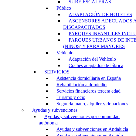
SUBE ESCALERAS
Público
ADAPTACIÓN DE HOTELES
ASCENSORES ADECUADOS 
DISCAPACITADOS
PARQUES INFANTILES INCL
PARQUES URBANOS DE INT
(NIÑOS) Y PARA MAYORES
Vehículo
Adaptación del Vehículo
Coches adaptados de fábrica
SERVICIOS
Asistencia domiciliaria en España
Rehabilitación a domicilio
Servicios financieros tercera edad
Turismo y ocio
Segunda mano, alquiler y donaciones
Ayudas y subvenciones
Ayudas y subvenciones por comunidad
autónoma
Ayudas y subvenciones en Andalucía
Ayudas y subvenciones en Aragón