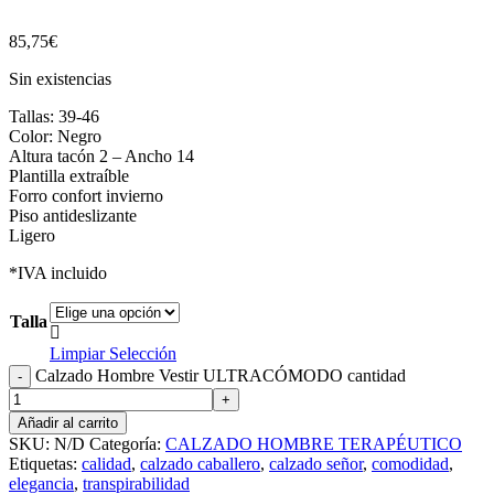
85,75
€
Sin existencias
Tallas: 39-46
Color: Negro
Altura tacón 2 – Ancho 14
Plantilla extraíble
Forro confort invierno
Piso antideslizante
Ligero
*IVA incluido
Talla

Limpiar Selección
Calzado Hombre Vestir ULTRACÓMODO cantidad
Añadir al carrito
SKU:
N/D
Categoría:
CALZADO HOMBRE TERAPÉUTICO
Etiquetas:
calidad
,
calzado caballero
,
calzado señor
,
comodidad
,
elegancia
,
transpirabilidad