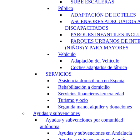
SUBE ESCALERAS
Público
ADAPTACIÓN DE HOTELES
ASCENSORES ADECUADOS 
DISCAPACITADOS
PARQUES INFANTILES INCL
PARQUES URBANOS DE INT
(NIÑOS) Y PARA MAYORES
Vehículo
Adaptación del Vehículo
Coches adaptados de fábrica
SERVICIOS
Asistencia domiciliaria en España
Rehabilitación a domicilio
Servicios financieros tercera edad
Turismo y ocio
Segunda mano, alquiler y donaciones
Ayudas y subvenciones
Ayudas y subvenciones por comunidad
autónoma
Ayudas y subvenciones en Andalucía
Ayudas y subvenciones en Aragón