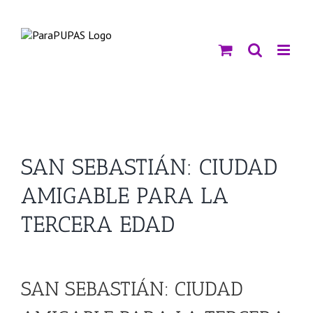
Saltar
al
contenido
SAN SEBASTIÁN: CIUDAD
AMIGABLE PARA LA
TERCERA EDAD
Ver
imagen
SAN SEBASTIÁN: CIUDAD
más
grande