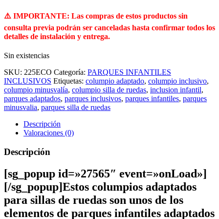
⚠️ IMPORTANTE: Las compras de estos productos sin
consulta previa podrán ser canceladas hasta confirmar todos los
detalles de instalación y entrega.
Sin existencias
SKU:
225ECO
Categoría:
PARQUES INFANTILES
INCLUSIVOS
Etiquetas:
columpio adaptado
,
columpio inclusivo
,
columpio minusvalía
,
columpio silla de ruedas
,
inclusion infantil
,
parques adaptados
,
parques inclusivos
,
parques infantiles
,
parques
minusvalia
,
parques silla de ruedas
Descripción
Valoraciones (0)
Descripción
[sg_popup id=»27565″ event=»onLoad»]
[/sg_popup]Estos columpios adaptados
para sillas de ruedas son unos de los
elementos de parques infantiles adaptados