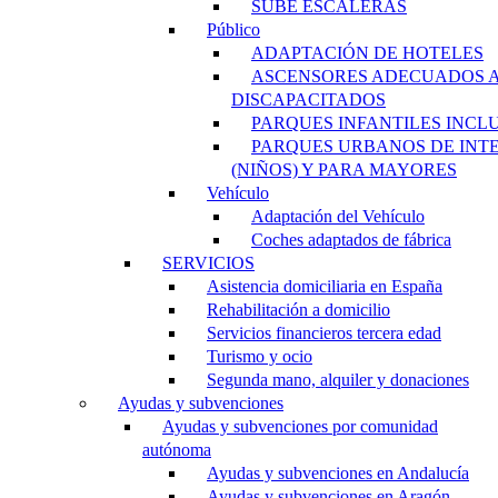
SUBE ESCALERAS
Público
ADAPTACIÓN DE HOTELES
ASCENSORES ADECUADOS 
DISCAPACITADOS
PARQUES INFANTILES INCL
PARQUES URBANOS DE INT
(NIÑOS) Y PARA MAYORES
Vehículo
Adaptación del Vehículo
Coches adaptados de fábrica
SERVICIOS
Asistencia domiciliaria en España
Rehabilitación a domicilio
Servicios financieros tercera edad
Turismo y ocio
Segunda mano, alquiler y donaciones
Ayudas y subvenciones
Ayudas y subvenciones por comunidad
autónoma
Ayudas y subvenciones en Andalucía
Ayudas y subvenciones en Aragón