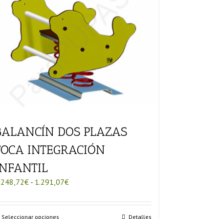
BALANCÍN DOS PLAZAS
FOCA INTEGRACIÓN
INFANTIL
Rango
.248,72
€
-
1.291,07
€
de
precios:
desde
Este
Seleccionar opciones
Detalles