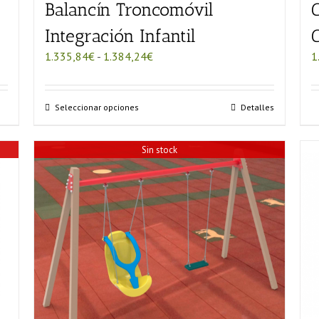
Balancín Troncomóvil
Integración Infantil
Rango
1.335,84
€
-
1.384,24
€
1
de
precios:
desde
Este
Seleccionar opciones
Detalles
1.335,84€
producto
hasta
tiene
1.384,24€
Sin stock
múltiples
variantes.
Las
opciones
se
pueden
elegir
en
la
página
de
producto