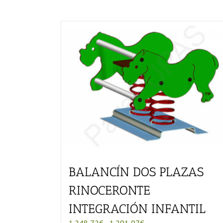
BALANCÍN DOS PLAZAS
RINOCERONTE
INTEGRACIÓN INFANTIL
Rango
1.248,72
€
-
1.291,07
€