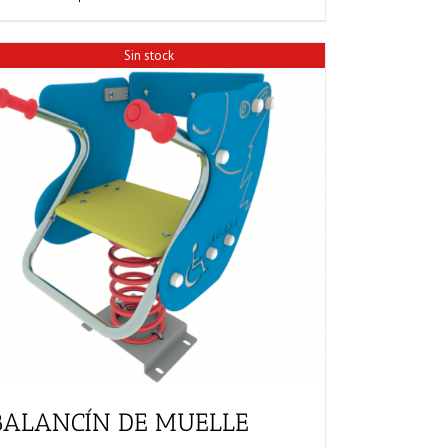
1.248,72€
producto
hasta
tiene
1.291,07€
Sin stock
múltiples
variantes.
Las
opciones
se
pueden
elegir
en
la
página
de
producto
BALANCÍN DE MUELLE