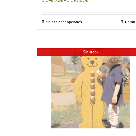
de
precios:
desde
Este
Seleccionar opciones
Detall
1.248,72€
producto
hasta
tiene
1.291,07€
múltiples
variantes.
Sin stock
Las
opciones
se
pueden
elegir
en
la
página
de
producto