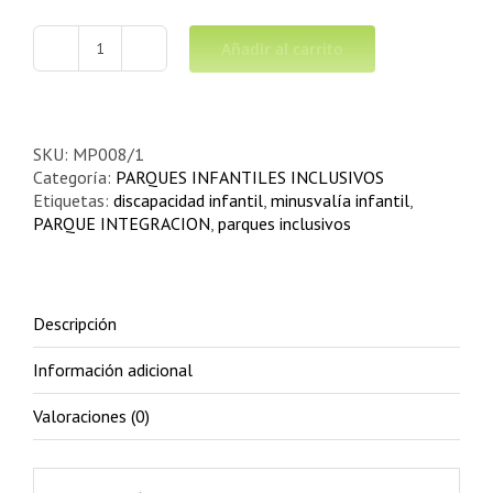
Añadir al carrito
BALANCÍN
DOS
PLAZAS
FOCA
INTEGRACIÓN
SKU:
MP008/1
INFANTIL
Categoría:
PARQUES INFANTILES INCLUSIVOS
cantidad
Etiquetas:
discapacidad infantil
,
minusvalía infantil
,
PARQUE INTEGRACION
,
parques inclusivos
Descripción
Información adicional
Valoraciones (0)