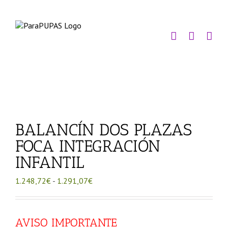
Saltar
al
contenido
BALANCÍN DOS PLAZAS
FOCA INTEGRACIÓN
INFANTIL
Rango
1.248,72
€
-
1.291,07
€
de
precios:
desde
AVISO IMPORTANTE
1.248,72€