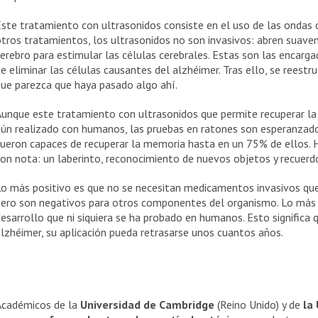
ste tratamiento con ultrasonidos consiste en el uso de las ondas dir
tros tratamientos, los ultrasonidos no son invasivos: abren suavem
erebro para estimular las células cerebrales. Estas son las encargad
e eliminar las células causantes del alzhéimer. Tras ello, se reestru
ue parezca que haya pasado algo ahí.
Aunque este tratamiento con ultrasonidos que permite recuperar l
ún realizado con humanos, las pruebas en ratones son esperanzado
ueron capaces de recuperar la memoria hasta en un 75% de ellos. 
on nota: un laberinto, reconocimiento de nuevos objetos y recuerdo
Lo más positivo es que no se necesitan medicamentos invasivos qu
pero son negativos para otros componentes del organismo. Lo más 
esarrollo que ni siquiera se ha probado en humanos. Esto significa
lzhéimer, su aplicación pueda retrasarse unos cuantos años.
Académicos de la
Universidad de Cambridge
(Reino Unido) y de
la 