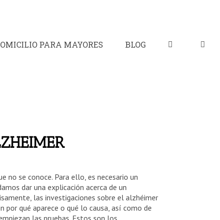
OMICILIO PARA MAYORES
BLOG
LZHEIMER
ue no se conoce. Para ello, es necesario un
damos dar una explicación acerca de un
samente, las investigaciones sobre el alzhéimer
n por qué aparece o qué lo causa, así como de
 empiezan las pruebas. Estos son los