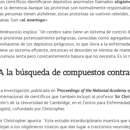
os científicos identificaron depósitos anormales llamados
oligóme
de la demencia. Aunque las proteínas son normalmente responsable
as personas tienen alzhéimer, estas proteínas se vuelven rebeldes
anas. Son «
el enemigo
«.
endruscolo explica: “Un cerebro sano tiene un sistema de control 
e proteínas potencialmente peligrosas, conocidas como agregados. 
eshacerse de los depósitos peligrosos, lo que lleva a la enfermeda
iene un sistema eficiente, entonces el desorden se elimina de mane
cumula lenta pero constantemente basura que no necesita. Es lo m
A la búsqueda de compuestos contra
a investigación, publicada en
‘Proceedings of the National Academy of
nternacional de científicos que también incluyó al profesor
Sir Ch
ohn’s
de la Universidad de Cambridge, en el Centro para Enfermeda
nglés), cofundado por Christopher.
ir Christopher apunta: “Este estudio interdisciplinario muestra qu
irijan a los oligómeros tóxicos que dan lugar a trastornos neurod