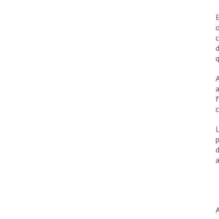
E
o
c
d
q
a
f
c
d
a