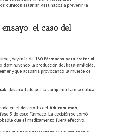
os clínicos
estarían destinados a
prevenir la
 ensayo: el caso del
heimer, hay más de
130 fármacos para tratar el
o disminuyendo la producción del beta-amiloide,
heimer y que acabaría provocando la muerte de
mab
, desarrollado por la compañía farmacéutica
cada en el desarrollo del
Aducanumab
,
 fase 3 de este fármaco. La decisión se tomó
robable que el medicamento fuera efectivo.
nunció que había presentado el Aducanumab a