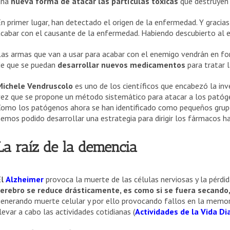
una
nueva forma de atacar las partículas tóxicas
que destruyen 
n primer lugar, han detectado el origen de la enfermedad. Y gracias
cabar con el causante de la enfermedad. Habiendo descubierto al e
Las armas que van a usar para acabar con el enemigo vendrán en f
de que se puedan
desarrollar nuevos medicamentos
para tratar 
Michele Vendruscolo
es uno de los científicos que encabezó la inve
ez que se propone un método sistemático para atacar a los patóge
Como los patógenos ahora se han identificado como pequeños grup
emos podido desarrollar una estrategia para dirigir los fármacos ha
La raíz de la demencia
El
Alzheimer
provoca la muerte de las células nerviosas y la pérdid
cerebro se reduce drásticamente, es como si se fuera secando,
enerando muerte celular y por ello provocando fallos en la memor
levar a cabo las actividades cotidianas (
Actividades de la Vida Di