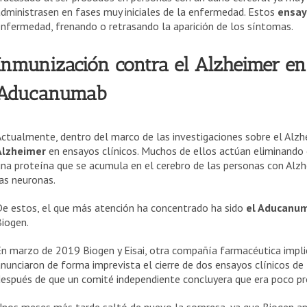
dministrasen en fases muy iniciales de la enfermedad. Estos
ensay
nfermedad, frenando o retrasando la aparición de los síntomas.
Inmunización contra el Alzheimer en
Aducanumab
ctualmente, dentro del marco de las investigaciones sobre el Alz
Alzheimer
en ensayos clínicos. Muchos de ellos actúan eliminando 
na proteína que se acumula en el cerebro de las personas con Alz
as neuronas.
De estos, el que más atención ha concentrado ha sido
el Aducanu
iogen.
n marzo de 2019 Biogen y Eisai, otra compañía farmacéutica impli
nunciaron de forma imprevista el cierre de dos ensayos clínicos de
después de que un comité independiente concluyera que era poco p
Unos meses más tarde saltó de nuevo la sorpresa, ya que Biogen a