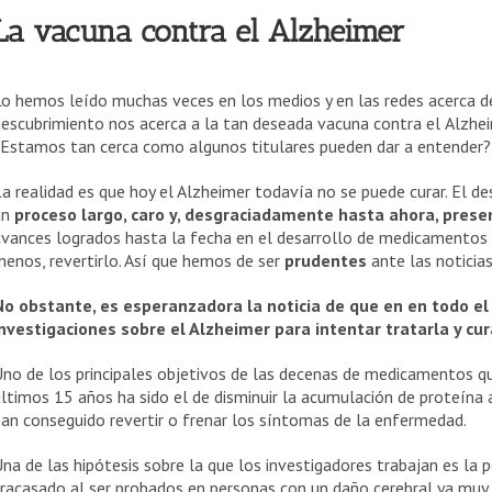
La vacuna contra el Alzheimer
o hemos leído muchas veces en los medios y en las redes acerca de
escubrimiento nos acerca a la tan deseada vacuna contra el
Alzhei
¿Estamos tan cerca como algunos titulares pueden dar a entender?
a realidad es que hoy el Alzheimer todavía no se puede curar. El 
un
proceso largo, caro y, desgraciadamente hasta ahora, prese
avances logrados hasta la fecha en el desarrollo de medicamentos
enos, revertirlo. Así que hemos de ser
prudentes
ante las noticia
No obstante, es esperanzadora la noticia de que en en todo e
investigaciones sobre el Alzheimer para intentar tratarla y cur
no de los principales objetivos de las decenas de medicamentos qu
ltimos 15 años ha sido el de disminuir la acumulación de proteína a
an conseguido revertir o frenar los síntomas de la enfermedad.
na de las hipótesis sobre la que los investigadores trabajan es la
racasado al ser probados en personas con un daño cerebral ya muy a