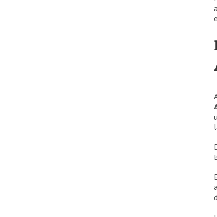
a
e
A
u
l
B
E
a