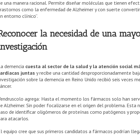
e una manera racional. Permite diseñar moléculas que tienen efecto
rastornos como la enfermedad de Alzheimer y con suerte convertir
n entorno clínico”.
Reconocer la necesidad de una mayo
investigación
La demencia
cuesta al sector de la salud y la atención social 
cardíacas juntas
y recibe una cantidad desproporcionadamente baja 
nvestigación sobre la demencia en Reino Unido recibió seis veces me
áncer.
Vendruscolo agrega: Hasta el momento los fármacos solo han servi
e Alzheimer. Sin poder focalizarse en el origen del problema. Esta 
paso de identificar oligómeros de proteínas como patógenos y pro
ara atacarlos.
l equipo cree que sus primeros candidatos a fármacos podrían llega