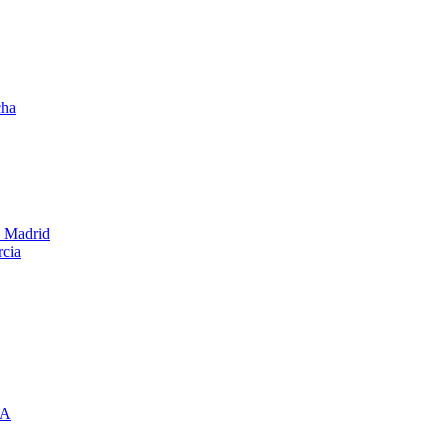
cha
e Madrid
rcia
IA