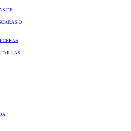
AS DE
SCARAS O
ÚLCERAS
ATAR LAS
DA