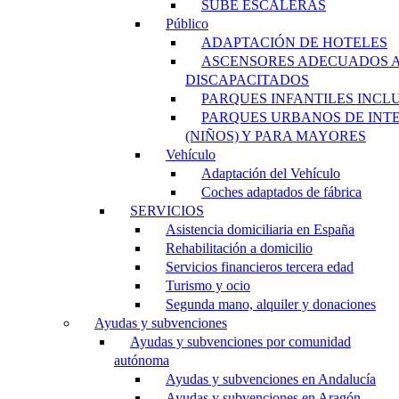
SUBE ESCALERAS
Público
ADAPTACIÓN DE HOTELES
ASCENSORES ADECUADOS 
DISCAPACITADOS
PARQUES INFANTILES INCL
PARQUES URBANOS DE INT
(NIÑOS) Y PARA MAYORES
Vehículo
Adaptación del Vehículo
Coches adaptados de fábrica
SERVICIOS
Asistencia domiciliaria en España
Rehabilitación a domicilio
Servicios financieros tercera edad
Turismo y ocio
Segunda mano, alquiler y donaciones
Ayudas y subvenciones
Ayudas y subvenciones por comunidad
autónoma
Ayudas y subvenciones en Andalucía
Ayudas y subvenciones en Aragón