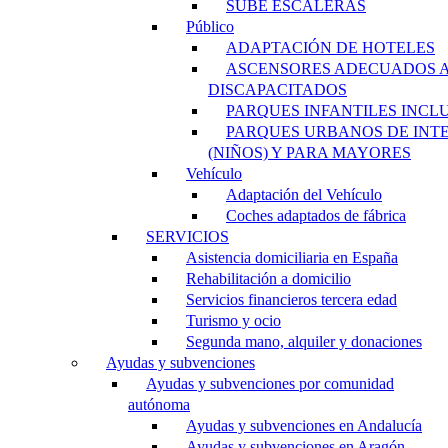
SUBE ESCALERAS
Público
ADAPTACIÓN DE HOTELES
ASCENSORES ADECUADOS 
DISCAPACITADOS
PARQUES INFANTILES INCL
PARQUES URBANOS DE INT
(NIÑOS) Y PARA MAYORES
Vehículo
Adaptación del Vehículo
Coches adaptados de fábrica
SERVICIOS
Asistencia domiciliaria en España
Rehabilitación a domicilio
Servicios financieros tercera edad
Turismo y ocio
Segunda mano, alquiler y donaciones
Ayudas y subvenciones
Ayudas y subvenciones por comunidad
autónoma
Ayudas y subvenciones en Andalucía
Ayudas y subvenciones en Aragón