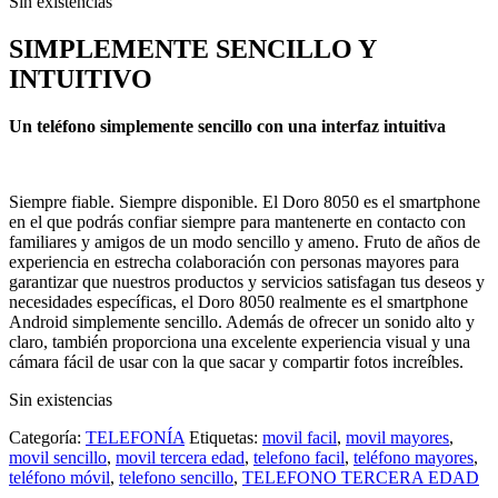
Sin existencias
SIMPLEMENTE SENCILLO Y
INTUITIVO
Un teléfono simplemente sencillo con una interfaz intuitiva
Siempre fiable. Siempre disponible. El Doro 8050 es el smartphone
en el que podrás confiar siempre para mantenerte en contacto con
familiares y amigos de un modo sencillo y ameno. Fruto de años de
experiencia en estrecha colaboración con personas mayores para
garantizar que nuestros productos y servicios satisfagan tus deseos y
necesidades específicas, el Doro 8050 realmente es el smartphone
Android simplemente sencillo. Además de ofrecer un sonido alto y
claro, también proporciona una excelente experiencia visual y una
cámara fácil de usar con la que sacar y compartir fotos increíbles.
Sin existencias
Categoría:
TELEFONÍA
Etiquetas:
movil facil
,
movil mayores
,
movil sencillo
,
movil tercera edad
,
telefono facil
,
teléfono mayores
,
teléfono móvil
,
telefono sencillo
,
TELEFONO TERCERA EDAD