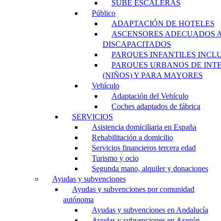
SUBE ESCALERAS
Público
ADAPTACIÓN DE HOTELES
ASCENSORES ADECUADOS 
DISCAPACITADOS
PARQUES INFANTILES INCL
PARQUES URBANOS DE INT
(NIÑOS) Y PARA MAYORES
Vehículo
Adaptación del Vehículo
Coches adaptados de fábrica
SERVICIOS
Asistencia domiciliaria en España
Rehabilitación a domicilio
Servicios financieros tercera edad
Turismo y ocio
Segunda mano, alquiler y donaciones
Ayudas y subvenciones
Ayudas y subvenciones por comunidad
autónoma
Ayudas y subvenciones en Andalucía
Ayudas y subvenciones en Aragón