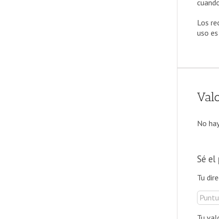
cuando
Los re
uso es
Val
No hay
Sé e
Tu dir
Tu val