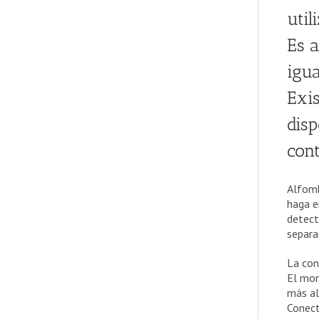
util
Es a
igua
Exis
disp
cont
Alfomb
haga e
detect
separa
La con
El mon
más al
Conect