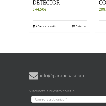
DETECTOR
CO
544,50
€
288
Añadir al carrito
Detalles
info@parapupas.com
Suscríbete a nuestro boletín