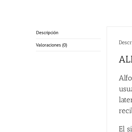
Descripción
Descr
Valoraciones (0)
AL
Alf
usua
late
reci
El s