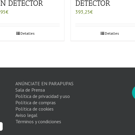
N DETECTOR
DETECTOR
,95
€
393,25
€
Detalles
Detalles
ANÚNCIATE EN PARAPUPAS
Sala de Prensa
Política de privacidad y uso
Política de compras
Política de cookies
Aviso legal
Términos y condiciones