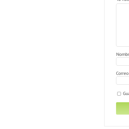
Nomb
Correo
Gu