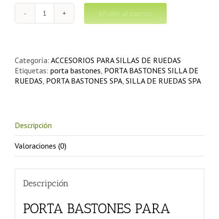
Añadir al carrito
PORTA
BASTONES
PARA
SILLA
SPA
Categoría:
ACCESORIOS PARA SILLAS DE RUEDAS
cantidad
Etiquetas:
porta bastones
,
PORTA BASTONES SILLA DE
RUEDAS
,
PORTA BASTONES SPA
,
SILLA DE RUEDAS SPA
Descripción
Valoraciones (0)
Descripción
PORTA BASTONES PARA