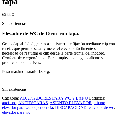
tapa
65,99
€
Sin existencias
Elevador de WC de 15cm con tapa.
Gran adaptabilidad gracias a su sistema de fijación mediante clip con
roseta, que permite sacar y meter el elevador fácilmente sin
necesidad de reajustar el clip desde la parte frontal del inodoro.
Confortable y ergonómico. Fácil limpieza con agua caliente y
productos no abrasivos.
Peso máximo usuario 180kg.
Sin existencias
Categoría:
ADAPTADORES PARA WC Y BAÑO
Etiquetas:
ancianos
,
ANTIESCARAS
,
ASIENTO ELEVADOR
,
asiento
elevador para wc
,
dependencia
,
DISCAPACIDAD
,
elevador de wc
,
elevador para wc