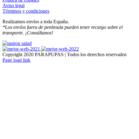
Aviso legal
Términos y condiciones
Realizamos envíos a toda España.
*Los envíos fuera de península pueden tener recargo sobre el
transporte. ¡Consúltanos!
Copyright 2020 PARAPUPAS | Todos los derechos reservados
Facebook
Instagram
Page load link
Ir
a
Arriba