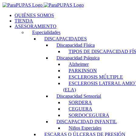
Saltar
al
QUIÉNES SOMOS
contenido
TIENDA
ASESORAMIENTO
Especialidades
DISCAPACIDADES
Discapacidad Física
TIPOS DE DISCAPACIDAD FÍ
Discapacidad Psíquica
Alzheimer
PARKINSON
ESCLEROSIS MÚLTIPLE
ESCLEROSIS LATERAL AMIO
(ELA)
Discapacidad Sensorial
SORDERA
CEGUERA
SORDOCEGUERA
DISCAPACIDAD INFANTIL
Niños Especiales
ESCARAS O ÚLCERAS DE PRESIÓN