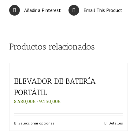
Añadir a Pinterest
Email This Product
Productos relacionados
ELEVADOR DE BATERÍA
PORTÁTIL
Rango
8.580,00
€
-
9.130,00
€
de
precios:
desde
Este
Seleccionar opciones
Detalles
8.580,00€
producto
hasta
tiene