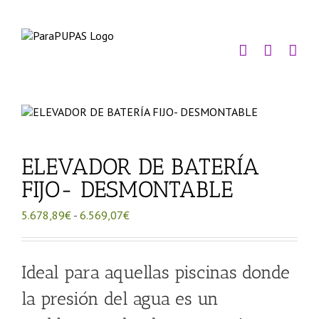
Saltar
al
contenido
ELEVADOR DE BATERÍA
FIJO- DESMONTABLE
Rango
5.678,89
€
-
6.569,07
€
de
precios:
desde
Ideal para aquellas piscinas donde
5.678,89€
hasta
la presión del agua es un
6.569,07€