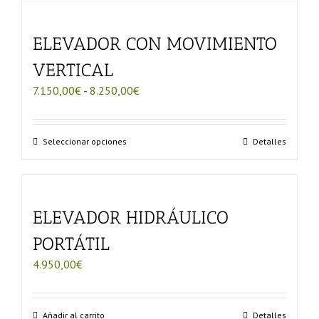
9.130,00€
múltiples
variantes.
ELEVADOR CON MOVIMIENTO
Las
opciones
VERTICAL
se
pueden
Rango
7.150,00
€
-
8.250,00
€
elegir
de
en
precios:
la
desde
Este
Seleccionar opciones
Detalles
página
7.150,00€
producto
de
hasta
tiene
producto
8.250,00€
múltiples
variantes.
ELEVADOR HIDRÁULICO
Las
opciones
PORTÁTIL
se
pueden
4.950,00
€
elegir
en
la
Añadir al carrito
Detalles