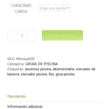
CAPACIDAD
CARGA
Añadir al carrito
ELEVADOR
DE
BATERÍA
FIJO-
DESMONTABLE
SKU:
Metalu600
cantidad
Categoría:
GRÚAS DE PISCINA
Etiquetas:
ascensor piscina
,
desmontable
,
elevador de
batería
,
elevador piscina
,
fijo
,
grúa piscina
Descripción
Información adicional