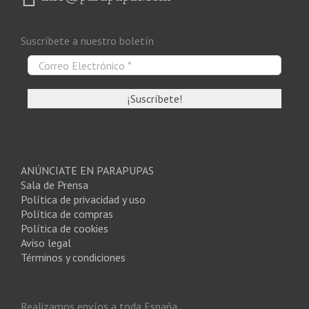
la
página
de
Suscríbete a nuestro boletín
producto
ANÚNCIATE EN PARAPUPAS
Sala de Prensa
Política de privacidad y uso
Política de compras
Política de cookies
Aviso legal
Términos y condiciones
Realizamos envíos a toda España.