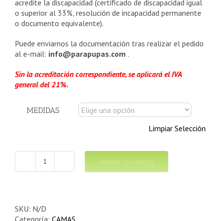
acredite la discapacidad (certificado de discapacidad igual
o superior al 33%, resolución de incapacidad permanente
o documento equivalente).
Puede enviarnos la documentación tras realizar el pedido
al e-mail:
info@parapupas.com
.
Sin la acreditación correspondiente, se aplicará el IVA
general del 21%.
MEDIDAS
Limpiar Selección
Añadir al carrito
CAMA
ARTICULADA
QUEEN
MADERA
5
SKU:
N/D
PLANOS
Categoría:
CAMAS