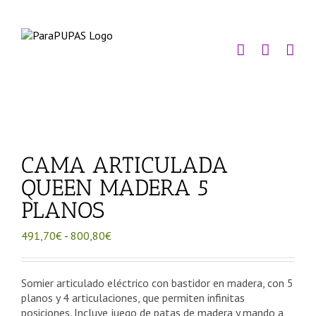
Saltar
al
contenido
CAMA ARTICULADA
QUEEN MADERA 5
PLANOS
Rango
491,70
€
-
800,80
€
de
precios:
desde
Somier articulado eléctrico con bastidor en madera, con 5
491,70€
planos y 4 articulaciones, que permiten infinitas
hasta
posiciones. Incluye juego de patas de madera y mando a