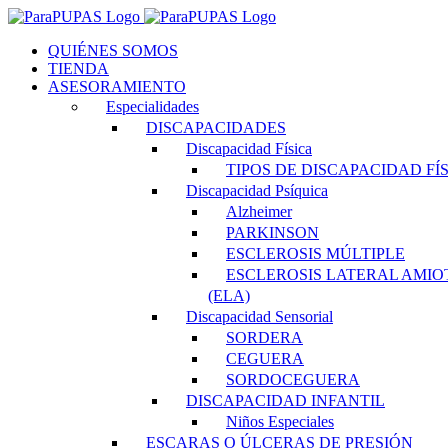
Saltar
al
QUIÉNES SOMOS
contenido
TIENDA
ASESORAMIENTO
Especialidades
DISCAPACIDADES
Discapacidad Física
TIPOS DE DISCAPACIDAD FÍ
Discapacidad Psíquica
Alzheimer
PARKINSON
ESCLEROSIS MÚLTIPLE
ESCLEROSIS LATERAL AMIO
(ELA)
Discapacidad Sensorial
SORDERA
CEGUERA
SORDOCEGUERA
DISCAPACIDAD INFANTIL
Niños Especiales
ESCARAS O ÚLCERAS DE PRESIÓN