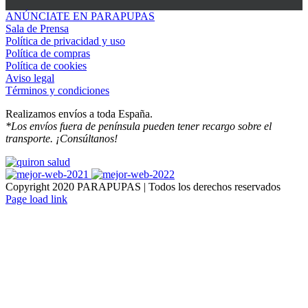
ANÚNCIATE EN PARAPUPAS
Sala de Prensa
Política de privacidad y uso
Política de compras
Política de cookies
Aviso legal
Términos y condiciones
Realizamos envíos a toda España.
*Los envíos fuera de península pueden tener recargo sobre el
transporte. ¡Consúltanos!
Copyright 2020 PARAPUPAS | Todos los derechos reservados
Facebook
Instagram
Page load link
Ir
a
Arriba