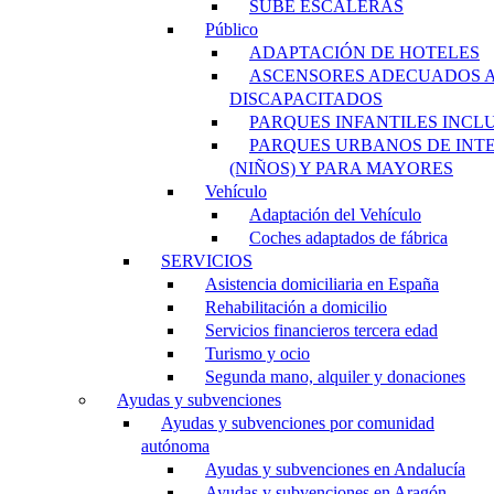
SUBE ESCALERAS
Público
ADAPTACIÓN DE HOTELES
ASCENSORES ADECUADOS 
DISCAPACITADOS
PARQUES INFANTILES INCL
PARQUES URBANOS DE INT
(NIÑOS) Y PARA MAYORES
Vehículo
Adaptación del Vehículo
Coches adaptados de fábrica
SERVICIOS
Asistencia domiciliaria en España
Rehabilitación a domicilio
Servicios financieros tercera edad
Turismo y ocio
Segunda mano, alquiler y donaciones
Ayudas y subvenciones
Ayudas y subvenciones por comunidad
autónoma
Ayudas y subvenciones en Andalucía
Ayudas y subvenciones en Aragón