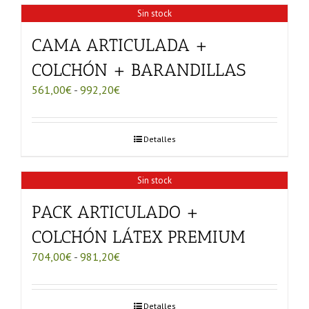
800,80€
Sin stock
CAMA ARTICULADA +
COLCHÓN + BARANDILLAS
Rango
561,00
€
-
992,20
€
de
precios:
desde
Detalles
561,00€
hasta
992,20€
Sin stock
PACK ARTICULADO +
COLCHÓN LÁTEX PREMIUM
Rango
704,00
€
-
981,20
€
de
precios:
desde
Detalles