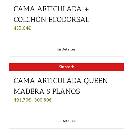
CAMA ARTICULADA +
COLCHÓN ECODORSAL
453,64
€
Detalles
Sin stock
CAMA ARTICULADA QUEEN
MADERA 5 PLANOS
Rango
491,70
€
-
800,80
€
de
precios:
desde
Detalles
491,70€
hasta