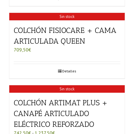
704,00€
hasta
981,20€
Sin stock
COLCHÓN FISIOCARE + CAMA
ARTICULADA QUEEN
709,50
€
Detalles
Sin stock
COLCHÓN ARTIMAT PLUS +
CANAPÉ ARTICULADO
ELÉCTRICO REFORZADO
Rango
742,50
€
-
1.237,50
€