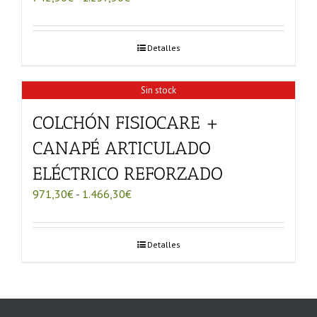
de
precios:
desde
Detalles
742,50€
hasta
1.237,50€
Sin stock
COLCHÓN FISIOCARE +
CANAPÉ ARTICULADO
ELÉCTRICO REFORZADO
Rango
971,30
€
-
1.466,30
€
de
precios:
desde
Detalles
971,30€
hasta
1.466,30€