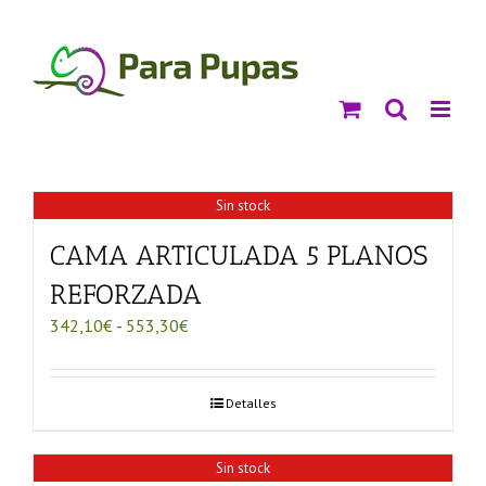
Saltar
al
contenido
Sin stock
CAMA ARTICULADA 5 PLANOS
REFORZADA
Rango
342,10
€
-
553,30
€
de
precios:
desde
Detalles
342,10€
hasta
553,30€
Sin stock