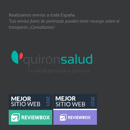
Realizamos envíos a toda España.
*Los envíos fuera de península pueden tener recargo sobre el
transporte. ¡Consúltanos!