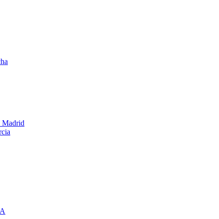
cha
e Madrid
rcia
IA