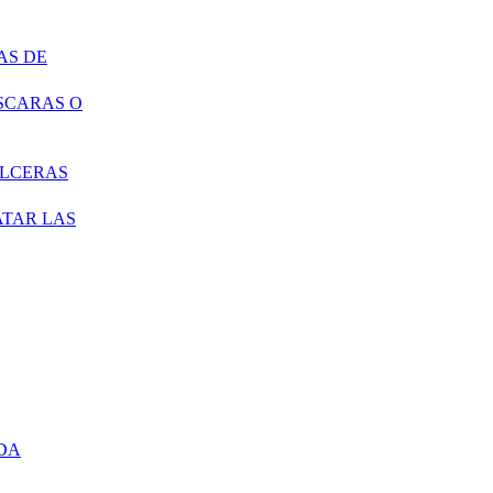
AS DE
SCARAS O
ÚLCERAS
ATAR LAS
DA