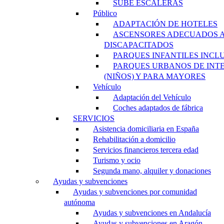
SUBE ESCALERAS
Público
ADAPTACIÓN DE HOTELES
ASCENSORES ADECUADOS 
DISCAPACITADOS
PARQUES INFANTILES INCL
PARQUES URBANOS DE INT
(NIÑOS) Y PARA MAYORES
Vehículo
Adaptación del Vehículo
Coches adaptados de fábrica
SERVICIOS
Asistencia domiciliaria en España
Rehabilitación a domicilio
Servicios financieros tercera edad
Turismo y ocio
Segunda mano, alquiler y donaciones
Ayudas y subvenciones
Ayudas y subvenciones por comunidad
autónoma
Ayudas y subvenciones en Andalucía
Ayudas y subvenciones en Aragón