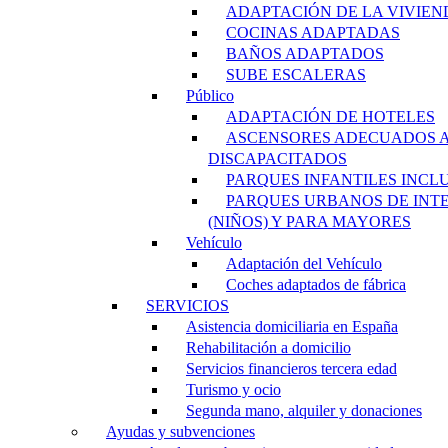
ADAPTACIÓN DE LA VIVIEN
COCINAS ADAPTADAS
BAÑOS ADAPTADOS
SUBE ESCALERAS
Público
ADAPTACIÓN DE HOTELES
ASCENSORES ADECUADOS 
DISCAPACITADOS
PARQUES INFANTILES INCL
PARQUES URBANOS DE INT
(NIÑOS) Y PARA MAYORES
Vehículo
Adaptación del Vehículo
Coches adaptados de fábrica
SERVICIOS
Asistencia domiciliaria en España
Rehabilitación a domicilio
Servicios financieros tercera edad
Turismo y ocio
Segunda mano, alquiler y donaciones
Ayudas y subvenciones