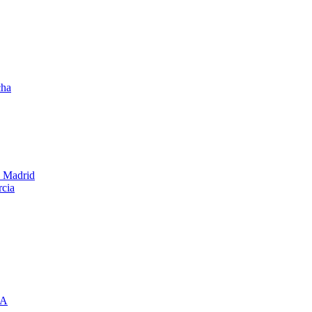
cha
e Madrid
rcia
IA