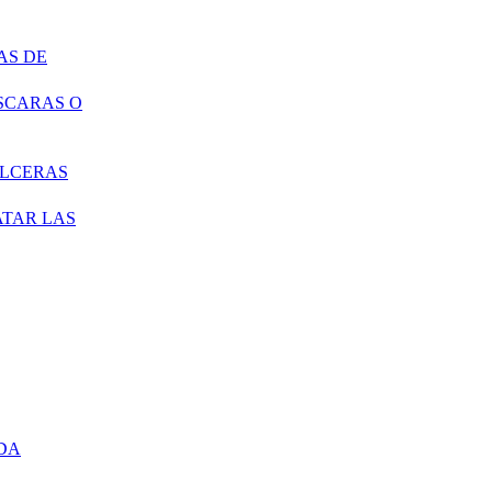
AS DE
SCARAS O
ÚLCERAS
ATAR LAS
DA