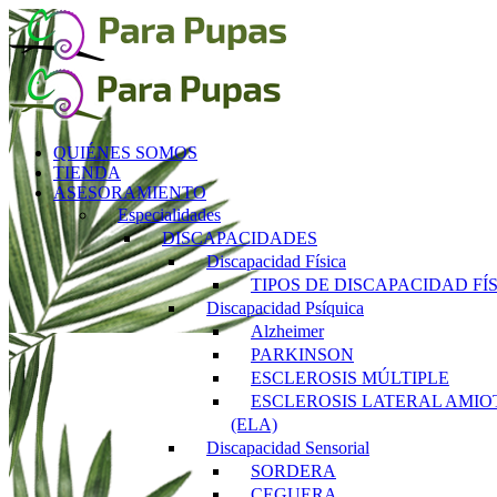
Saltar
al
contenido
QUIÉNES SOMOS
TIENDA
ASESORAMIENTO
Especialidades
DISCAPACIDADES
Discapacidad Física
TIPOS DE DISCAPACIDAD FÍ
Discapacidad Psíquica
Alzheimer
PARKINSON
ESCLEROSIS MÚLTIPLE
ESCLEROSIS LATERAL AMIO
(ELA)
Discapacidad Sensorial
SORDERA
CEGUERA