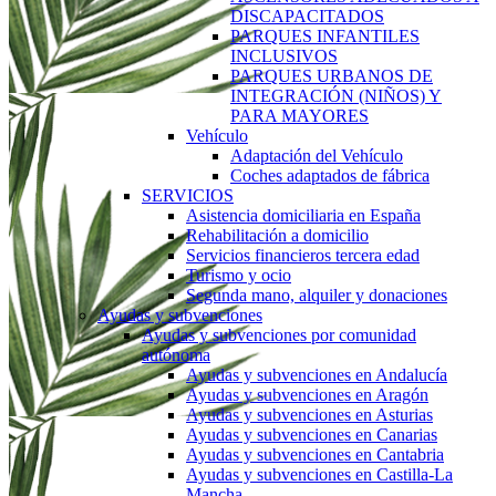
DISCAPACITADOS
PARQUES INFANTILES
INCLUSIVOS
PARQUES URBANOS DE
INTEGRACIÓN (NIÑOS) Y
PARA MAYORES
Vehículo
Adaptación del Vehículo
Coches adaptados de fábrica
SERVICIOS
Asistencia domiciliaria en España
Rehabilitación a domicilio
Servicios financieros tercera edad
Turismo y ocio
Segunda mano, alquiler y donaciones
Ayudas y subvenciones
Ayudas y subvenciones por comunidad
autónoma
Ayudas y subvenciones en Andalucía
Ayudas y subvenciones en Aragón
Ayudas y subvenciones en Asturias
Ayudas y subvenciones en Canarias
Ayudas y subvenciones en Cantabria
Ayudas y subvenciones en Castilla-La
Mancha