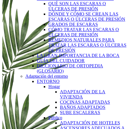
QUÉ SON LAS ESCARAS O
ÚLCERAS DE PRESIÓN
DÓNDE Y CÓMO SE CREAN LAS
ESCARAS O ÚLCERAS DE PRESIÓN
GRADOS DE ESCARAS
CÓMO TRATAR LAS ESCARAS O
ÚLCERAS DE PRESIÓN
REMEDIOS NATURALES PARA
TRATAR LAS ESCARAS O ÚLCERAS
DE PRESIÓN
LA GRAN IMPORTANCIA DE LA BOCA
GUÍA DEL CUIDADOR
DICCIONARIO DE ORTOPEDIA
(GLOSARIO)
Adaptación del entorno
ENTORNO
Hogar
ADAPTACIÓN DE LA
VIVIENDA
COCINAS ADAPTADAS
BAÑOS ADAPTADOS
SUBE ESCALERAS
Público
ADAPTACIÓN DE HOTELES
ASCENSORES ADECUADOS A