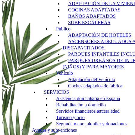
ADAPTACIÓN DE LA VIVIEN
COCINAS ADAPTADAS
BAÑOS ADAPTADOS
SUBE ESCALERAS
Público
ADAPTACIÓN DE HOTELES
ASCENSORES ADECUADOS 
DISCAPACITADOS
PARQUES INFANTILES INCL
PARQUES URBANOS DE INT
(NIÑOS) Y PARA MAYORES
Vehículo
Adaptación del Vehículo
Coches adaptados de fábrica
SERVICIOS
Asistencia domiciliaria en España
Rehabilitación a domicilio
Servicios financieros tercera edad
Turismo y ocio
Segunda mano, alquiler y donaciones
Ayudas y subvenciones