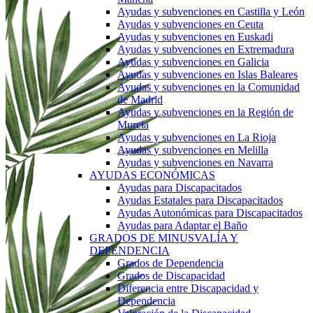
Ayudas y subvenciones en Castilla y León
Ayudas y subvenciones en Ceuta
Ayudas y subvenciones en Euskadi
Ayudas y subvenciones en Extremadura
Ayudas y subvenciones en Galicia
Ayudas y subvenciones en Islas Baleares
Ayudas y subvenciones en la Comunidad
de Madrid
Ayudas y subvenciones en la Región de
Murcia
Ayudas y subvenciones en La Rioja
Ayudas y subvenciones en Melilla
Ayudas y subvenciones en Navarra
AYUDAS ECONÓMICAS
Ayudas para Discapacitados
Ayudas Estatales para Discapacitados
Ayudas Autonómicas para Discapacitados
Ayudas para Adaptar el Baño
GRADOS DE MINUSVALÍA Y
DEPENDENCIA
Grados de Dependencia
Grados de Discapacidad
Diferencia entre Discapacidad y
Dependencia