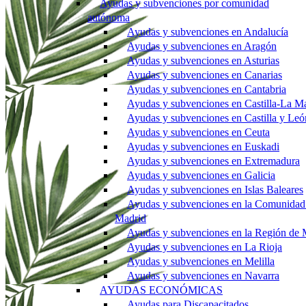
Ayudas y subvenciones por comunidad
autónoma
Ayudas y subvenciones en Andalucía
Ayudas y subvenciones en Aragón
Ayudas y subvenciones en Asturias
Ayudas y subvenciones en Canarias
Ayudas y subvenciones en Cantabria
Ayudas y subvenciones en Castilla-La M
Ayudas y subvenciones en Castilla y Leó
Ayudas y subvenciones en Ceuta
Ayudas y subvenciones en Euskadi
Ayudas y subvenciones en Extremadura
Ayudas y subvenciones en Galicia
Ayudas y subvenciones en Islas Baleares
Ayudas y subvenciones en la Comunidad
Madrid
Ayudas y subvenciones en la Región de 
Ayudas y subvenciones en La Rioja
Ayudas y subvenciones en Melilla
Ayudas y subvenciones en Navarra
AYUDAS ECONÓMICAS
Ayudas para Discapacitados