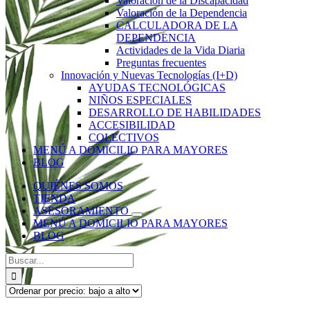
Valoración de la Discapacidad
Valoración de la Dependencia
CALCULADORA DE LA
DEPENDENCIA
Actividades de la Vida Diaria
Preguntas frecuentes
Innovación y Nuevas Tecnologías (I+D)
AYUDAS TECNOLÓGICAS
NIÑOS ESPECIALES
DESARROLLO DE HABILIDADES
ACCESIBILIDAD
COLECTIVOS
MENÚ A DOMICILIO PARA MAYORES
BLOG
QUIÉNES SOMOS
TIENDA
ASESORAMIENTO
MENÚ A DOMICILIO PARA MAYORES
BLOG
Buscar: