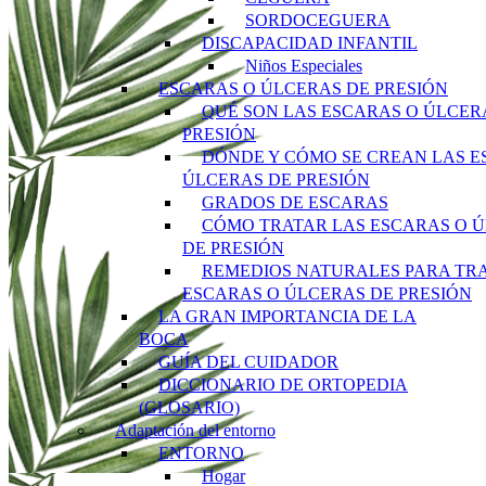
SORDOCEGUERA
DISCAPACIDAD INFANTIL
Niños Especiales
ESCARAS O ÚLCERAS DE PRESIÓN
QUÉ SON LAS ESCARAS O ÚLCER
PRESIÓN
DÓNDE Y CÓMO SE CREAN LAS E
ÚLCERAS DE PRESIÓN
GRADOS DE ESCARAS
CÓMO TRATAR LAS ESCARAS O 
DE PRESIÓN
REMEDIOS NATURALES PARA TR
ESCARAS O ÚLCERAS DE PRESIÓN
LA GRAN IMPORTANCIA DE LA
BOCA
GUÍA DEL CUIDADOR
DICCIONARIO DE ORTOPEDIA
(GLOSARIO)
Adaptación del entorno
ENTORNO
Hogar