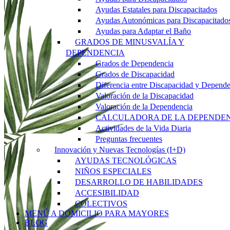
Ayudas Estatales para Discapacitados
Ayudas Autonómicas para Discapacitado
Ayudas para Adaptar el Baño
GRADOS DE MINUSVALÍA Y
DEPENDENCIA
Grados de Dependencia
Grados de Discapacidad
Diferencia entre Discapacidad y Depend
Valoración de la Discapacidad
Valoración de la Dependencia
CALCULADORA DE LA DEPENDE
Actividades de la Vida Diaria
Preguntas frecuentes
Innovación y Nuevas Tecnologías (I+D)
AYUDAS TECNOLÓGICAS
NIÑOS ESPECIALES
DESARROLLO DE HABILIDADES
ACCESIBILIDAD
COLECTIVOS
MENÚ A DOMICILIO PARA MAYORES
BLOG