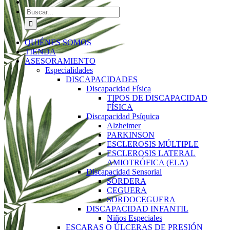
Buscar:
QUIÉNES SOMOS
TIENDA
ASESORAMIENTO
Especialidades
DISCAPACIDADES
Discapacidad Física
TIPOS DE DISCAPACIDAD
FÍSICA
Discapacidad Psíquica
Alzheimer
PARKINSON
ESCLEROSIS MÚLTIPLE
ESCLEROSIS LATERAL
AMIOTRÓFICA (ELA)
Discapacidad Sensorial
SORDERA
CEGUERA
SORDOCEGUERA
DISCAPACIDAD INFANTIL
Niños Especiales
ESCARAS O ÚLCERAS DE PRESIÓN