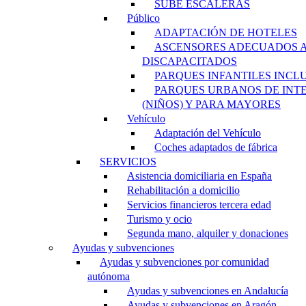
SUBE ESCALERAS
Público
ADAPTACIÓN DE HOTELES
ASCENSORES ADECUADOS 
DISCAPACITADOS
PARQUES INFANTILES INCL
PARQUES URBANOS DE INT
(NIÑOS) Y PARA MAYORES
Vehículo
Adaptación del Vehículo
Coches adaptados de fábrica
SERVICIOS
Asistencia domiciliaria en España
Rehabilitación a domicilio
Servicios financieros tercera edad
Turismo y ocio
Segunda mano, alquiler y donaciones
Ayudas y subvenciones
Ayudas y subvenciones por comunidad
autónoma
Ayudas y subvenciones en Andalucía
Ayudas y subvenciones en Aragón