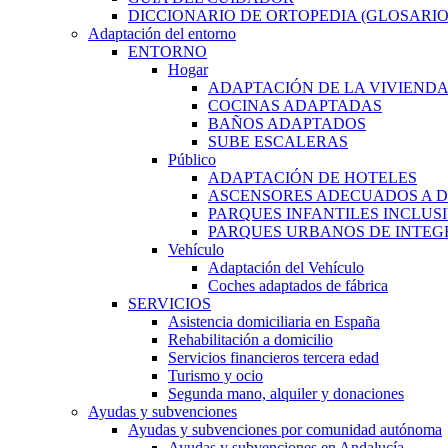
DICCIONARIO DE ORTOPEDIA (GLOSARIO
Adaptación del entorno
ENTORNO
Hogar
ADAPTACIÓN DE LA VIVIEND
COCINAS ADAPTADAS
BAÑOS ADAPTADOS
SUBE ESCALERAS
Público
ADAPTACIÓN DE HOTELES
ASCENSORES ADECUADOS A D
PARQUES INFANTILES INCLUS
PARQUES URBANOS DE INTEGR
Vehículo
Adaptación del Vehículo
Coches adaptados de fábrica
SERVICIOS
Asistencia domiciliaria en España
Rehabilitación a domicilio
Servicios financieros tercera edad
Turismo y ocio
Segunda mano, alquiler y donaciones
Ayudas y subvenciones
Ayudas y subvenciones por comunidad autónoma
Ayudas y subvenciones en Andalucía