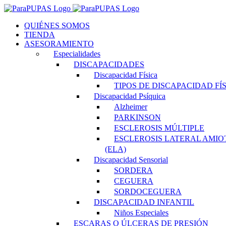
Saltar
al
QUIÉNES SOMOS
contenido
TIENDA
ASESORAMIENTO
Especialidades
DISCAPACIDADES
Discapacidad Física
TIPOS DE DISCAPACIDAD FÍ
Discapacidad Psíquica
Alzheimer
PARKINSON
ESCLEROSIS MÚLTIPLE
ESCLEROSIS LATERAL AMIO
(ELA)
Discapacidad Sensorial
SORDERA
CEGUERA
SORDOCEGUERA
DISCAPACIDAD INFANTIL
Niños Especiales
ESCARAS O ÚLCERAS DE PRESIÓN