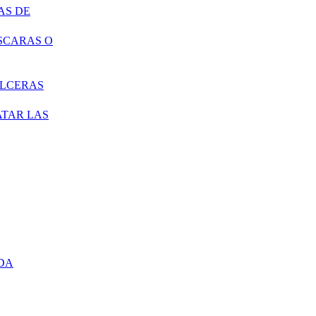
AS DE
SCARAS O
ÚLCERAS
ATAR LAS
DA