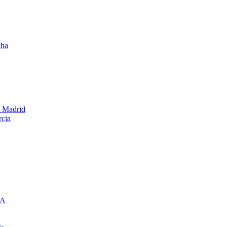
cha
e Madrid
rcia
IA