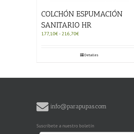
COLCHÓN ESPUMACIÓN
SANITARIO HR
Rango
177,10
€
-
216,70
€
de
precios:
desde
Detalles
177,10€
hasta
216,70€
info@parapupas.com
Suscríbete a nuestro boletín