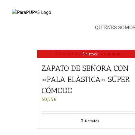
Saltar
al
contenido
QUIÉNES SOMO
Sin stock
ZAPATO DE SEÑORA CON
«PALA ELÁSTICA» SÚPER
CÓMODO
50,55
€
Detalles