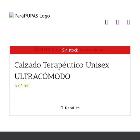
Saltar
al
contenido
Sin stock
Calzado Terapéutico Unisex
ULTRACÓMODO
57,15
€
Detalles