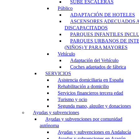
SUBE ESCALERAS
Público
ADAPTACIÓN DE HOTELES
ASCENSORES ADECUADOS 
DISCAPACITADOS
PARQUES INFANTILES INCL
PARQUES URBANOS DE INT
(NIÑOS) Y PARA MAYORES
Vehículo
Adaptación del Vehículo
Coches adaptados de fábrica
SERVICIOS
Asistencia domiciliaria en España
Rehabilitación a domicilio
Servicios financieros tercera edad
Turismo y ocio
Segunda mano, alquiler y donaciones
Ayudas y subvenciones
Ayudas y subvenciones por comunidad
autónoma
Ayudas y subvenciones en Andalucía
Ayudas y subvenciones en Aragón