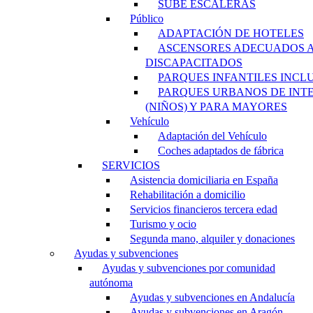
SUBE ESCALERAS
Público
ADAPTACIÓN DE HOTELES
ASCENSORES ADECUADOS 
DISCAPACITADOS
PARQUES INFANTILES INCL
PARQUES URBANOS DE INT
(NIÑOS) Y PARA MAYORES
Vehículo
Adaptación del Vehículo
Coches adaptados de fábrica
SERVICIOS
Asistencia domiciliaria en España
Rehabilitación a domicilio
Servicios financieros tercera edad
Turismo y ocio
Segunda mano, alquiler y donaciones
Ayudas y subvenciones
Ayudas y subvenciones por comunidad
autónoma
Ayudas y subvenciones en Andalucía
Ayudas y subvenciones en Aragón