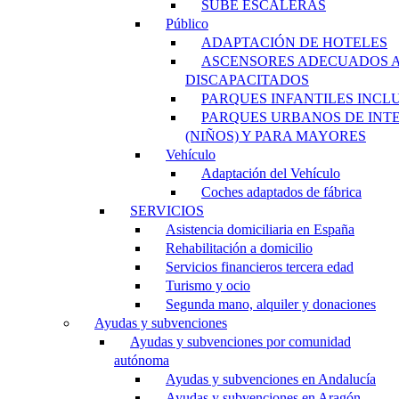
SUBE ESCALERAS
Público
ADAPTACIÓN DE HOTELES
ASCENSORES ADECUADOS 
DISCAPACITADOS
PARQUES INFANTILES INCL
PARQUES URBANOS DE INT
(NIÑOS) Y PARA MAYORES
Vehículo
Adaptación del Vehículo
Coches adaptados de fábrica
SERVICIOS
Asistencia domiciliaria en España
Rehabilitación a domicilio
Servicios financieros tercera edad
Turismo y ocio
Segunda mano, alquiler y donaciones
Ayudas y subvenciones
Ayudas y subvenciones por comunidad
autónoma
Ayudas y subvenciones en Andalucía
Ayudas y subvenciones en Aragón