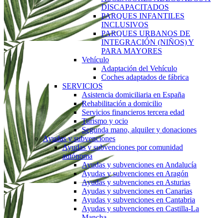
DISCAPACITADOS
PARQUES INFANTILES
INCLUSIVOS
PARQUES URBANOS DE
INTEGRACIÓN (NIÑOS) Y
PARA MAYORES
Vehículo
Adaptación del Vehículo
Coches adaptados de fábrica
SERVICIOS
Asistencia domiciliaria en España
Rehabilitación a domicilio
Servicios financieros tercera edad
Turismo y ocio
Segunda mano, alquiler y donaciones
Ayudas y subvenciones
Ayudas y subvenciones por comunidad
autónoma
Ayudas y subvenciones en Andalucía
Ayudas y subvenciones en Aragón
Ayudas y subvenciones en Asturias
Ayudas y subvenciones en Canarias
Ayudas y subvenciones en Cantabria
Ayudas y subvenciones en Castilla-La
Mancha