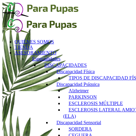
Saltar
al
contenido
QUIÉNES SOMOS
TIENDA
ASESORAMIENTO
Especialidades
DISCAPACIDADES
Discapacidad Física
TIPOS DE DISCAPACIDAD FÍ
Discapacidad Psíquica
Alzheimer
PARKINSON
ESCLEROSIS MÚLTIPLE
ESCLEROSIS LATERAL AMIO
(ELA)
Discapacidad Sensorial
SORDERA
CEGUERA