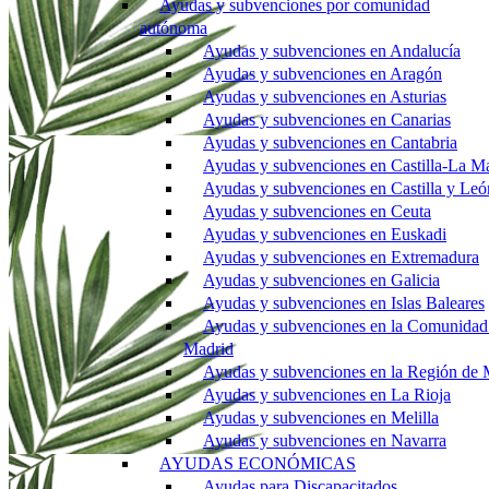
Ayudas y subvenciones por comunidad
autónoma
Ayudas y subvenciones en Andalucía
Ayudas y subvenciones en Aragón
Ayudas y subvenciones en Asturias
Ayudas y subvenciones en Canarias
Ayudas y subvenciones en Cantabria
Ayudas y subvenciones en Castilla-La M
Ayudas y subvenciones en Castilla y Leó
Ayudas y subvenciones en Ceuta
Ayudas y subvenciones en Euskadi
Ayudas y subvenciones en Extremadura
Ayudas y subvenciones en Galicia
Ayudas y subvenciones en Islas Baleares
Ayudas y subvenciones en la Comunidad
Madrid
Ayudas y subvenciones en la Región de 
Ayudas y subvenciones en La Rioja
Ayudas y subvenciones en Melilla
Ayudas y subvenciones en Navarra
AYUDAS ECONÓMICAS
Ayudas para Discapacitados