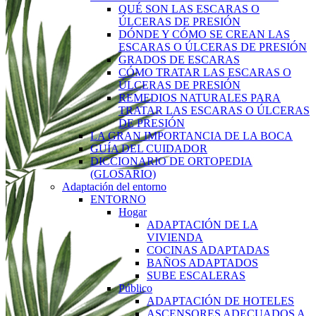
QUÉ SON LAS ESCARAS O
ÚLCERAS DE PRESIÓN
DÓNDE Y CÓMO SE CREAN LAS
ESCARAS O ÚLCERAS DE PRESIÓN
GRADOS DE ESCARAS
CÓMO TRATAR LAS ESCARAS O
ÚLCERAS DE PRESIÓN
REMEDIOS NATURALES PARA
TRATAR LAS ESCARAS O ÚLCERAS
DE PRESIÓN
LA GRAN IMPORTANCIA DE LA BOCA
GUÍA DEL CUIDADOR
DICCIONARIO DE ORTOPEDIA
(GLOSARIO)
Adaptación del entorno
ENTORNO
Hogar
ADAPTACIÓN DE LA
VIVIENDA
COCINAS ADAPTADAS
BAÑOS ADAPTADOS
SUBE ESCALERAS
Público
ADAPTACIÓN DE HOTELES
ASCENSORES ADECUADOS A