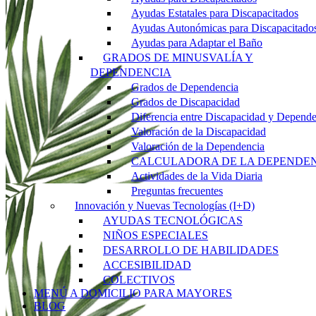
Ayudas Estatales para Discapacitados
Ayudas Autonómicas para Discapacitado
Ayudas para Adaptar el Baño
GRADOS DE MINUSVALÍA Y
DEPENDENCIA
Grados de Dependencia
Grados de Discapacidad
Diferencia entre Discapacidad y Depend
Valoración de la Discapacidad
Valoración de la Dependencia
CALCULADORA DE LA DEPENDE
Actividades de la Vida Diaria
Preguntas frecuentes
Innovación y Nuevas Tecnologías (I+D)
AYUDAS TECNOLÓGICAS
NIÑOS ESPECIALES
DESARROLLO DE HABILIDADES
ACCESIBILIDAD
COLECTIVOS
MENÚ A DOMICILIO PARA MAYORES
BLOG