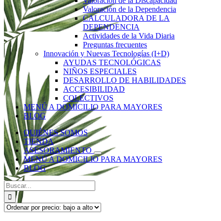
Valoración de la Discapacidad
Valoración de la Dependencia
CALCULADORA DE LA
DEPENDENCIA
Actividades de la Vida Diaria
Preguntas frecuentes
Innovación y Nuevas Tecnologías (I+D)
AYUDAS TECNOLÓGICAS
NIÑOS ESPECIALES
DESARROLLO DE HABILIDADES
ACCESIBILIDAD
COLECTIVOS
MENÚ A DOMICILIO PARA MAYORES
BLOG
QUIÉNES SOMOS
TIENDA
ASESORAMIENTO
MENÚ A DOMICILIO PARA MAYORES
BLOG
Buscar: