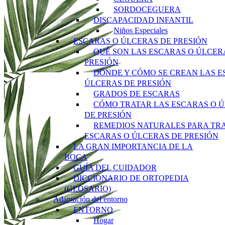
SORDOCEGUERA
DISCAPACIDAD INFANTIL
Niños Especiales
ESCARAS O ÚLCERAS DE PRESIÓN
QUÉ SON LAS ESCARAS O ÚLCER
PRESIÓN
DÓNDE Y CÓMO SE CREAN LAS E
ÚLCERAS DE PRESIÓN
GRADOS DE ESCARAS
CÓMO TRATAR LAS ESCARAS O 
DE PRESIÓN
REMEDIOS NATURALES PARA TR
ESCARAS O ÚLCERAS DE PRESIÓN
LA GRAN IMPORTANCIA DE LA
BOCA
GUÍA DEL CUIDADOR
DICCIONARIO DE ORTOPEDIA
(GLOSARIO)
Adaptación del entorno
ENTORNO
Hogar