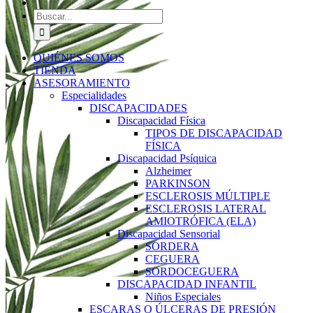
Buscar:
QUIÉNES SOMOS
TIENDA
ASESORAMIENTO
Especialidades
DISCAPACIDADES
Discapacidad Física
TIPOS DE DISCAPACIDAD
FÍSICA
Discapacidad Psíquica
Alzheimer
PARKINSON
ESCLEROSIS MÚLTIPLE
ESCLEROSIS LATERAL
AMIOTRÓFICA (ELA)
Discapacidad Sensorial
SORDERA
CEGUERA
SORDOCEGUERA
DISCAPACIDAD INFANTIL
Niños Especiales
ESCARAS O ÚLCERAS DE PRESIÓN