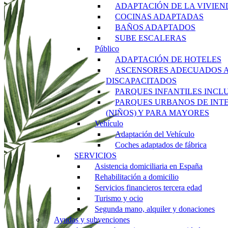
ADAPTACIÓN DE LA VIVIEN
COCINAS ADAPTADAS
BAÑOS ADAPTADOS
SUBE ESCALERAS
Público
ADAPTACIÓN DE HOTELES
ASCENSORES ADECUADOS 
DISCAPACITADOS
PARQUES INFANTILES INCL
PARQUES URBANOS DE INT
(NIÑOS) Y PARA MAYORES
Vehículo
Adaptación del Vehículo
Coches adaptados de fábrica
SERVICIOS
Asistencia domiciliaria en España
Rehabilitación a domicilio
Servicios financieros tercera edad
Turismo y ocio
Segunda mano, alquiler y donaciones
Ayudas y subvenciones