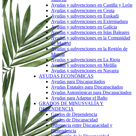
Ayudas y subvenciones en Castilla y León
Ayudas y subvenciones en Ceuta
Ayudas y subvenciones en Euskadi
Ayudas y subvenciones en Extremadura
Ayudas y subvenciones en Galicia
Ayudas y subvenciones en Islas Baleares
Ayudas y subvenciones en la Comunidad
de Madrid
Ayudas y subvenciones en la Región de
Murcia
Ayudas y subvenciones en La Rioja
Ayudas y subvenciones en Melilla
Ayudas y subvenciones en Navarra
AYUDAS ECONÓMICAS
Ayudas para Discapacitados
Ayudas Estatales para Discapacitados
Ayudas Autonómicas para Discapacitados
Ayudas para Adaptar el Baño
GRADOS DE MINUSVALÍA Y
DEPENDENCIA
Grados de Dependencia
Grados de Discapacidad
Diferencia entre Discapacidad y
Dependencia