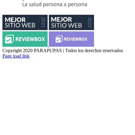
Copyright 2020 PARAPUPAS | Todos los derechos reservados
Facebook
Instagram
Page load link
Ir
a
Arriba