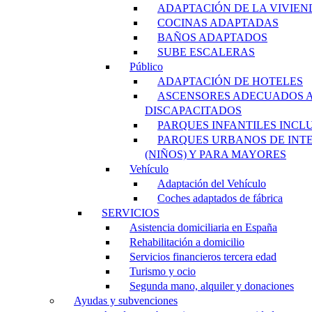
ADAPTACIÓN DE LA VIVIEN
COCINAS ADAPTADAS
BAÑOS ADAPTADOS
SUBE ESCALERAS
Público
ADAPTACIÓN DE HOTELES
ASCENSORES ADECUADOS 
DISCAPACITADOS
PARQUES INFANTILES INCL
PARQUES URBANOS DE INT
(NIÑOS) Y PARA MAYORES
Vehículo
Adaptación del Vehículo
Coches adaptados de fábrica
SERVICIOS
Asistencia domiciliaria en España
Rehabilitación a domicilio
Servicios financieros tercera edad
Turismo y ocio
Segunda mano, alquiler y donaciones
Ayudas y subvenciones