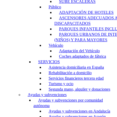
SUBE ESCALERAS
Público
ADAPTACIÓN DE HOTELES
ASCENSORES ADECUADOS 
DISCAPACITADOS
PARQUES INFANTILES INCL
PARQUES URBANOS DE INT
(NIÑOS) Y PARA MAYORES
Vehículo
Adaptación del Vehículo
Coches adaptados de fábrica
SERVICIOS
Asistencia domiciliaria en España
Rehabilitación a domicilio
Servicios financieros tercera edad
Turismo y ocio
Segunda mano, alquiler y donaciones
Ayudas y subvenciones
Ayudas y subvenciones por comunidad
autónoma
Ayudas y subvenciones en Andalucía
Ayudas y subvenciones en Aragón