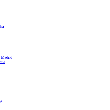
cha
e Madrid
rcia
IA