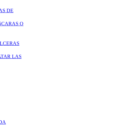
AS DE
SCARAS O
ÚLCERAS
ATAR LAS
DA