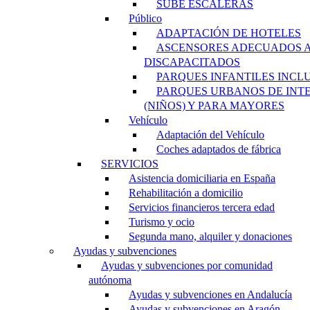
SUBE ESCALERAS
Público
ADAPTACIÓN DE HOTELES
ASCENSORES ADECUADOS 
DISCAPACITADOS
PARQUES INFANTILES INCL
PARQUES URBANOS DE INT
(NIÑOS) Y PARA MAYORES
Vehículo
Adaptación del Vehículo
Coches adaptados de fábrica
SERVICIOS
Asistencia domiciliaria en España
Rehabilitación a domicilio
Servicios financieros tercera edad
Turismo y ocio
Segunda mano, alquiler y donaciones
Ayudas y subvenciones
Ayudas y subvenciones por comunidad
autónoma
Ayudas y subvenciones en Andalucía
Ayudas y subvenciones en Aragón