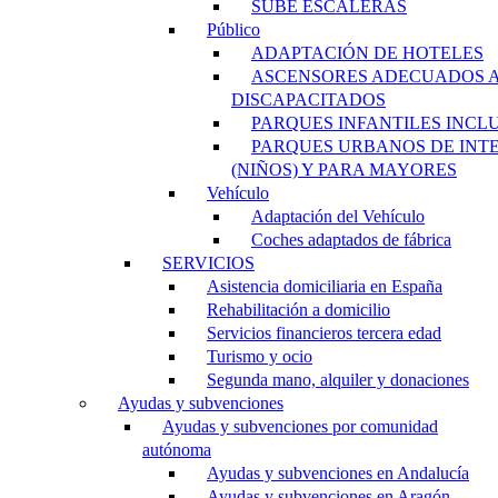
SUBE ESCALERAS
Público
ADAPTACIÓN DE HOTELES
ASCENSORES ADECUADOS 
DISCAPACITADOS
PARQUES INFANTILES INCL
PARQUES URBANOS DE INT
(NIÑOS) Y PARA MAYORES
Vehículo
Adaptación del Vehículo
Coches adaptados de fábrica
SERVICIOS
Asistencia domiciliaria en España
Rehabilitación a domicilio
Servicios financieros tercera edad
Turismo y ocio
Segunda mano, alquiler y donaciones
Ayudas y subvenciones
Ayudas y subvenciones por comunidad
autónoma
Ayudas y subvenciones en Andalucía
Ayudas y subvenciones en Aragón