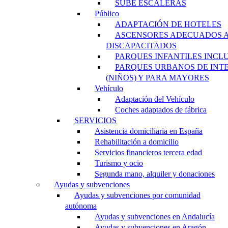
SUBE ESCALERAS
Público
ADAPTACIÓN DE HOTELES
ASCENSORES ADECUADOS 
DISCAPACITADOS
PARQUES INFANTILES INCL
PARQUES URBANOS DE INT
(NIÑOS) Y PARA MAYORES
Vehículo
Adaptación del Vehículo
Coches adaptados de fábrica
SERVICIOS
Asistencia domiciliaria en España
Rehabilitación a domicilio
Servicios financieros tercera edad
Turismo y ocio
Segunda mano, alquiler y donaciones
Ayudas y subvenciones
Ayudas y subvenciones por comunidad
autónoma
Ayudas y subvenciones en Andalucía
Ayudas y subvenciones en Aragón