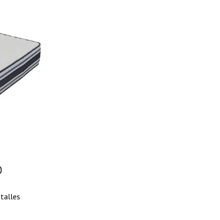
0
talles