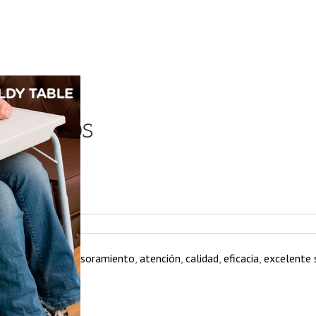
OYA VASOS
OS
Etiquetas:
asesoramiento
,
atención
,
calidad
,
eficacia
,
excelente s