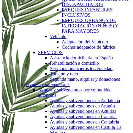
DISCAPACITADOS
PARQUES INFANTILES
INCLUSIVOS
PARQUES URBANOS DE
INTEGRACIÓN (NIÑOS) Y
PARA MAYORES
Vehículo
Adaptación del Vehículo
Coches adaptados de fábrica
SERVICIOS
Asistencia domiciliaria en España
Rehabilitación a domicilio
Servicios financieros tercera edad
Turismo y ocio
Segunda mano, alquiler y donaciones
Ayudas y subvenciones
Ayudas y subvenciones por comunidad
autónoma
Ayudas y subvenciones en Andalucía
Ayudas y subvenciones en Aragón
Ayudas y subvenciones en Asturias
Ayudas y subvenciones en Canarias
Ayudas y subvenciones en Cantabria
Ayudas y subvenciones en Castilla-La
Mancha