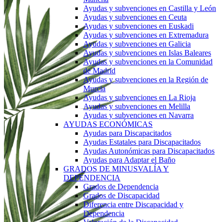
Ayudas y subvenciones en Castilla y León
Ayudas y subvenciones en Ceuta
Ayudas y subvenciones en Euskadi
Ayudas y subvenciones en Extremadura
Ayudas y subvenciones en Galicia
Ayudas y subvenciones en Islas Baleares
Ayudas y subvenciones en la Comunidad
de Madrid
Ayudas y subvenciones en la Región de
Murcia
Ayudas y subvenciones en La Rioja
Ayudas y subvenciones en Melilla
Ayudas y subvenciones en Navarra
AYUDAS ECONÓMICAS
Ayudas para Discapacitados
Ayudas Estatales para Discapacitados
Ayudas Autonómicas para Discapacitados
Ayudas para Adaptar el Baño
GRADOS DE MINUSVALÍA Y
DEPENDENCIA
Grados de Dependencia
Grados de Discapacidad
Diferencia entre Discapacidad y
Dependencia