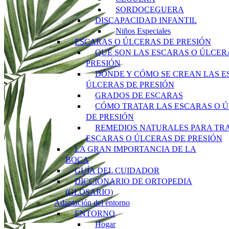
SORDOCEGUERA
DISCAPACIDAD INFANTIL
Niños Especiales
ESCARAS O ÚLCERAS DE PRESIÓN
QUÉ SON LAS ESCARAS O ÚLCER
PRESIÓN
DÓNDE Y CÓMO SE CREAN LAS E
ÚLCERAS DE PRESIÓN
GRADOS DE ESCARAS
CÓMO TRATAR LAS ESCARAS O 
DE PRESIÓN
REMEDIOS NATURALES PARA TR
ESCARAS O ÚLCERAS DE PRESIÓN
LA GRAN IMPORTANCIA DE LA
BOCA
GUÍA DEL CUIDADOR
DICCIONARIO DE ORTOPEDIA
(GLOSARIO)
Adaptación del entorno
ENTORNO
Hogar