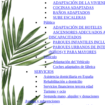
ADAPTACIÓN DE LA VIVIEN
COCINAS ADAPTADAS
BAÑOS ADAPTADOS
SUBE ESCALERAS
Público
ADAPTACIÓN DE HOTELES
ASCENSORES ADECUADOS 
DISCAPACITADOS
PARQUES INFANTILES INCL
PARQUES URBANOS DE INT
(NIÑOS) Y PARA MAYORES
Vehículo
Adaptación del Vehículo
Coches adaptados de fábrica
SERVICIOS
Asistencia domiciliaria en España
Rehabilitación a domicilio
Servicios financieros tercera edad
Turismo y ocio
Segunda mano, alquiler y donaciones
Ayudas y subvenciones