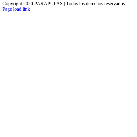
Copyright 2020 PARAPUPAS | Todos los derechos reservados
Facebook
Instagram
Page load link
Ir
a
Arriba