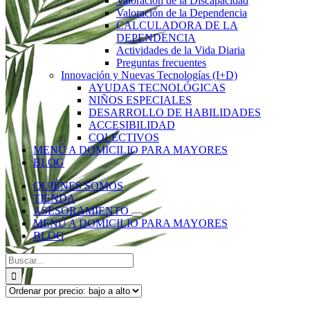
Valoración de la Discapacidad
Valoración de la Dependencia
CALCULADORA DE LA
DEPENDENCIA
Actividades de la Vida Diaria
Preguntas frecuentes
Innovación y Nuevas Tecnologías (I+D)
AYUDAS TECNOLÓGICAS
NIÑOS ESPECIALES
DESARROLLO DE HABILIDADES
ACCESIBILIDAD
COLECTIVOS
MENÚ A DOMICILIO PARA MAYORES
BLOG
QUIÉNES SOMOS
TIENDA
ASESORAMIENTO
MENÚ A DOMICILIO PARA MAYORES
BLOG
Buscar: