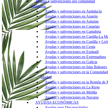
Ayudas y subvenciones por comunidad
autónoma
Ayudas y subvenciones en Andalucía
Ayudas y subvenciones en Aragón
Ayudas y subvenciones en Asturias
Ayudas y subvenciones en Canarias
Ayudas y subvenciones en Cantabria
Ayudas y subvenciones en Castilla-La M
Ayudas y subvenciones en Castilla y Leó
Ayudas y subvenciones en Ceuta
Ayudas y subvenciones en Euskadi
Ayudas y subvenciones en Extremadura
Ayudas y subvenciones en Galicia
Ayudas y subvenciones en Islas Baleares
Ayudas y subvenciones en la Comunidad
Madrid
Ayudas y subvenciones en la Región de 
Ayudas y subvenciones en La Rioja
Ayudas y subvenciones en Melilla
Ayudas y subvenciones en Navarra
AYUDAS ECONÓMICAS
Ayudas para Discapacitados