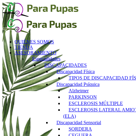
Saltar
al
contenido
QUIÉNES SOMOS
TIENDA
ASESORAMIENTO
Especialidades
DISCAPACIDADES
Discapacidad Física
TIPOS DE DISCAPACIDAD FÍ
Discapacidad Psíquica
Alzheimer
PARKINSON
ESCLEROSIS MÚLTIPLE
ESCLEROSIS LATERAL AMIO
(ELA)
Discapacidad Sensorial
SORDERA
CEGUERA