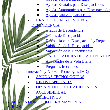
Ayudas Estatales para Discapacitados
Ayudas Autonómicas para Discapacitado
Ayudas para Adaptar el Baño
GRADOS DE MINUSVALÍA Y
DEPENDENCIA
Grados de Dependencia
Grados de Discapacidad
Diferencia entre Discapacidad y Depend
Valoración de la Discapacidad
Valoración de la Dependencia
CALCULADORA DE LA DEPENDE
Actividades de la Vida Diaria
Preguntas frecuentes
Innovación y Nuevas Tecnologías (I+D)
AYUDAS TECNOLÓGICAS
NIÑOS ESPECIALES
DESARROLLO DE HABILIDADES
ACCESIBILIDAD
COLECTIVOS
MENÚ A DOMICILIO PARA MAYORES
BLOG