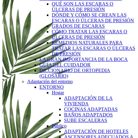
QUÉ SON LAS ESCARAS O
ÚLCERAS DE PRESIÓN
DÓNDE Y CÓMO SE CREAN LAS
ESCARAS O ÚLCERAS DE PRESIÓN
GRADOS DE ESCARAS
CÓMO TRATAR LAS ESCARAS O
ÚLCERAS DE PRESIÓN
REMEDIOS NATURALES PARA
TRATAR LAS ESCARAS O ÚLCERAS
DE PRESIÓN
LA GRAN IMPORTANCIA DE LA BOCA
GUÍA DEL CUIDADOR
DICCIONARIO DE ORTOPEDIA
(GLOSARIO)
Adaptación del entorno
ENTORNO
Hogar
ADAPTACIÓN DE LA
VIVIENDA
COCINAS ADAPTADAS
BAÑOS ADAPTADOS
SUBE ESCALERAS
Público
ADAPTACIÓN DE HOTELES
ASCENSORES ADECUADOS A