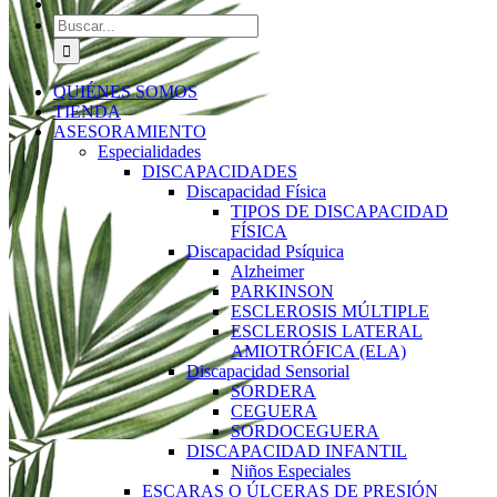
Buscar:
QUIÉNES SOMOS
TIENDA
ASESORAMIENTO
Especialidades
DISCAPACIDADES
Discapacidad Física
TIPOS DE DISCAPACIDAD
FÍSICA
Discapacidad Psíquica
Alzheimer
PARKINSON
ESCLEROSIS MÚLTIPLE
ESCLEROSIS LATERAL
AMIOTRÓFICA (ELA)
Discapacidad Sensorial
SORDERA
CEGUERA
SORDOCEGUERA
DISCAPACIDAD INFANTIL
Niños Especiales
ESCARAS O ÚLCERAS DE PRESIÓN